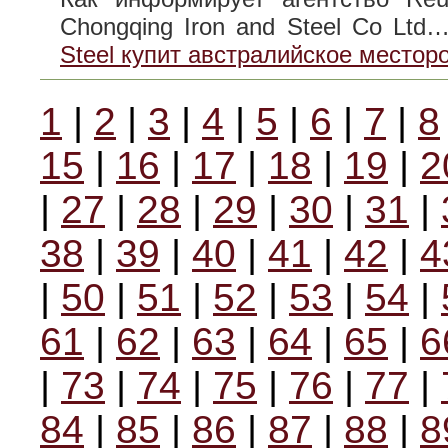
Chongqing Iron and Steel Co Lt
Steel купит австралийское место
1
|
2
|
3
|
4
|
5
|
6
|
7
|
8
15
|
16
|
17
|
18
|
19
|
2
|
27
|
28
|
29
|
30
|
31
|
38
|
39
|
40
|
41
|
42
|
4
|
50
|
51
|
52
|
53
|
54
|
61
|
62
|
63
|
64
|
65
|
6
|
73
|
74
|
75
|
76
|
77
|
84
|
85
|
86
|
87
|
88
|
8