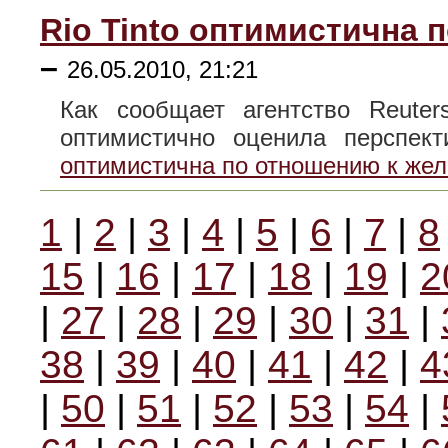
Rio Tinto оптимистична 
–
26.05.2010, 21:21
Как сообщает агентство Reuter
оптимистично оценила перспе
оптимистична по отношению к жел
1
|
2
|
3
|
4
|
5
|
6
|
7
|
8
15
|
16
|
17
|
18
|
19
|
2
|
27
|
28
|
29
|
30
|
31
|
38
|
39
|
40
|
41
|
42
|
4
|
50
|
51
|
52
|
53
|
54
|