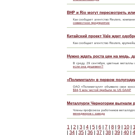
BHP и Rio могут пересмотреть ил
Как сообщает агентство Reuters, компани
совместное предприятие
Китайский проект Vale ждет одобр
Как сообщает агентство Reuters, крупне
Нужно ждать роста цен на медь, д
В среду, 29 сентября, цветные металл
если она дешевеет?
«Полиметалл» в первом полугоди
ОАО «Полиметалл» объявило свои конс
$94,5 млн чистой прибыли по US GAAP
Металлурги Черногории выгнали р
Члены профсоюза работников металлурги
менеджеров с завода
1
|
2
|
3
|
4
|
5
|
6
|
7
|
8
|
9
|
10
|
|
34
|
35
|
36
|
37
|
38
|
39
|
40
|