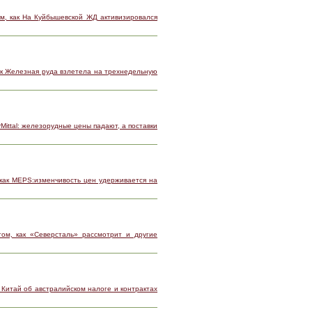
м, как На Куйбышевской ЖД активизировался
ак Железная руда взлетела на трехнедельную
rMittal: железорудные цены падают, а поставки
как MEPS:изменчивость цен удерживается на
ом, как «Северсталь» рассмотрит и другие
 Китай об австралийском налоге и контрактах