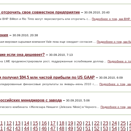
и отсрочить свое совместное предприятие
–
30.09.2010, 20:40
и BHP Billiton и Rio Tinto могут пересмотреть или отсрочить с…
Подробнее о том, как BHP 
ения
–
30.09.2010, 20:38
йшая мировая сырьевая компания Vale пока еще ожидает согласия …
Подробнее о том, как К
аже если она дешевеет?
–
30.09.2010, 7:13
ы на LME продемонстрировали рост, поддержанные ослабевшим доллар…
Подробнее о то
и получил $94,5 млн чистой прибыли по US GAAP
–
30.09.2010, 6:09
олидированные финансовые результаты за январь–июнь 2010 г.,…
Подробнее о том, ка
оссийских менеджеров с завода
–
30.09.2010, 5:06
ческого комбината «Железара Никшич» (Jelezara Niksic) в Черного…
Подробнее о том, ка
11
|
12
|
13
|
14
|
15
|
16
|
17
|
18
|
19
|
20
|
21
|
22
|
23
|
24
|
25
|
41
|
42
|
43
|
44
|
45
|
46
|
47
|
48
|
49
|
50
|
51
|
52
|
53
|
54
|
55
|