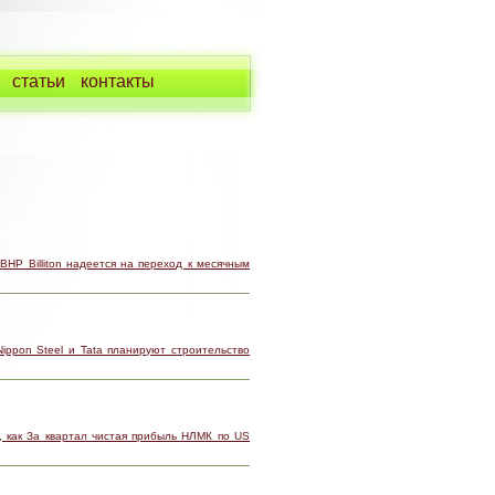
статьи
контакты
BHP Billiton надеется на переход к месячным
ippon Steel и Tata планируют строительство
 как За квартал чистая прибыль НЛМК по US