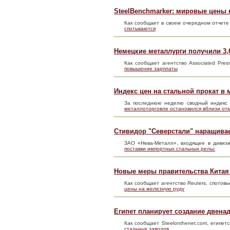
SteelBenchmarker: мировые цены н
Как сообщает в своем очередном отчете
спотыкаются
Немецкие металлурги получили 3
Как сообщает агентство Associated Pr
повышение зарплаты
Индекс цен на стальной прокат в 
За последнюю неделю сводный индекс 
металлоторговле остановился вблизи отм
Стивидор "Северстали" наращива
ЗАО «Нева-Металл», входящее в дивиз
поставки импортных стальных рельс
Новые меры правительства Китая
Как сообщает агентство Reuters, спото
цены на железную руду
Египет планирует создание двена
Как сообщает Steelonthenet.com, егип
стальных заводов