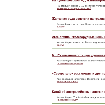
На Куйбышевской ЖД активизиров
На станции Пенза-3 10 сентября устан
«интерес» к лому и метизам?
Железная руда взлетела на трехн
Как сообщает агентство Reuters, спото
высоту
ArcelorMittal: железорудные цены 
Как сообщает агентство Bloomberg, компан
растут
MEPS:изменчивость цен удержива
Как сообщает британское аналитическое
развивающихся рынках
«Северсталь» рассмотрит и други
Как сообщает агентство Bloomberg, ро
инвестиции в ЮАР
Китай об австралийском налоге и 
Как сообщает The Australian, представи
на железную руду