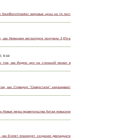
 SteelBenchmarker: мировые цены на г/к лист
, как Немецкие металлурги получили 3,6%-е
0, 8:44
 том, как Индекс цен на стальной прокат в
ом, как Стивидор "Северстали" наращивает
ак Новые меры правительства Китая повысили
, как Египет планирует создание двенадцати