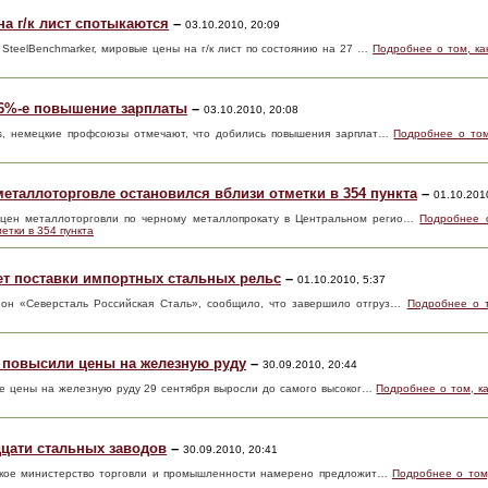
а г/к лист спотыкаются
–
03.10.2010, 20:09
 SteelBenchmarker, мировые цены на г/к лист по состоянию на 27 …
Подробнее о том, как
,6%-е повышение зарплаты
–
03.10.2010, 20:08
ess, немецкие профсоюзы отмечают, что добились повышения зарплат…
Подробнее о том
металлоторговле остановился вблизи отметки в 354 пункта
–
01.10.201
цен металлоторговли по черному металлопрокату в Центральном регио…
Подробнее о
етки в 354 пункта
ет поставки импортных стальных рельс
–
01.10.2010, 5:37
ион «Северсталь Российская Сталь», сообщило, что завершило отгруз…
Подробнее о т
 повысили цены на железную руду
–
30.09.2010, 20:44
вые цены на железную руду 29 сентября выросли до самого высоког…
Подробнее о том, к
дцати стальных заводов
–
30.09.2010, 20:41
етское министерство торговли и промышленности намерено предложит…
Подробнее о том