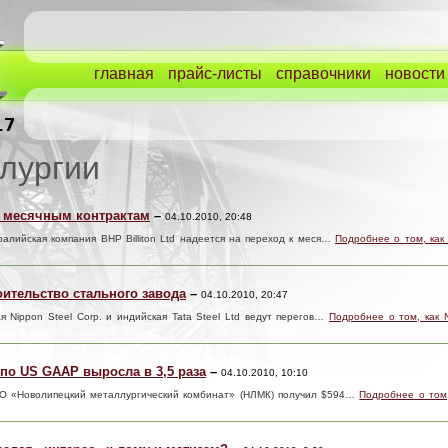
главная
прайс-листы
справочники
новости
лургии
 к месячным контрактам
–
04.10.2010, 20:48
ралийская компания BHP Billiton Ltd надеется на переход к меся…
Подробнее о том, как 
роительство стального завода
–
04.10.2010, 20:47
ая Nippon Steel Corp. и индийская Tata Steel Ltd ведут перегов…
Подробнее о том, как N
по US GAAP выросла в 3,5 раза
–
04.10.2010, 10:10
ОАО «Новолипецкий металлургический комбинат» (НЛМК) получил $594…
Подробнее о том,