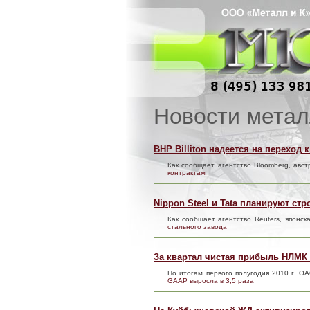
Новости метал
BHP Billiton надеется на переход
Как сообщает агентство Bloomberg, авст
контрактам
Nippon Steel и Tata планируют ст
Как сообщает агентство Reuters, японск
стального завода
За квартал чистая прибыль НЛМК 
По итогам первого полугодия 2010 г. 
GAAP выросла в 3,5 раза