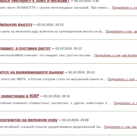
ался «интерес» к лому и метизам?
–
04.10.2010, 2:30
овлен вагон №56643778 с грузом железорудных окатышей. При комисс…
Подробнее о то
едельную высоту
–
03.10.2010, 20:13
вые цены на железную руду взлетели на трехнедельную высоту на ф…
Подробнее о том, к
падают, а поставки растут
–
03.10.2010, 20:12
ия ArcelorMittal отмечает, что ожидает, как с ростом поставо…
Подробнее о том, как Arcelo
ется на развивающихся рынках
–
03.10.2010, 20:12
 агентство MEPS, в России отгрузки стали на внутренний рынок по…
Подробнее о том, 
е инвестиции в ЮАР
–
03.10.2010, 20:11
ссийская компания «Северсталь» рассмотрит и дургие инвестиции в …
Подробнее о т
контрактах на железную руду
–
03.10.2010, 20:09
тели китайской стальной отрасли раскритиковали предложенный Ав…
Подробнее о том, как