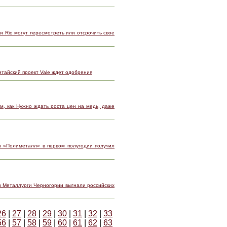
и Rio могут пересмотреть или отсрочить свое
итайский проект Vale ждет одобрения
м, как Нужно ждать роста цен на медь, даже
к «Полиметалл» в первом полугодии получил
к Металлурги Черногории выгнали российских
26
|
27
|
28
|
29
|
30
|
31
|
32
|
33
56
|
57
|
58
|
59
|
60
|
61
|
62
|
63