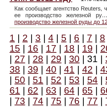
Как сообщает агентство Reuters,
ее производство железной р
производство железной руды до 12
1
|
2
|
3
|
4
|
5
|
6
|
7
|
8
15
|
16
|
17
|
18
|
19
|
2
|
27
|
28
|
29
|
30
| 31 |
38
|
39
|
40
|
41
|
42
|
4
|
50
|
51
|
52
|
53
|
54
|
61
|
62
|
63
|
64
|
65
|
6
|
73
|
74
|
75
|
76
|
77
|