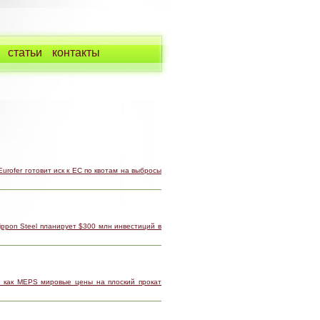
статьи
контакты
Eurofer готовит иск к ЕС по квотам на выбросы
ippon Steel планирует $300 млн инвестиций в
 как MEPS мировые цены на плоский прокат