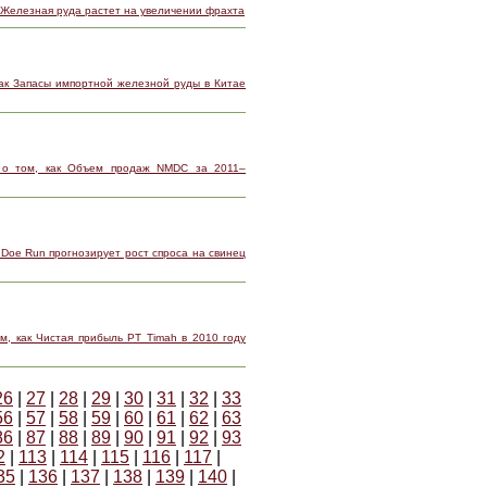
 Железная руда растет на увеличении фрахта
ак Запасы импортной железной руды в Китае
 о том, как Объем продаж NMDC за 2011–
 Doe Run прогнозирует рост спроса на свинец
м, как Чистая прибыль PT Timah в 2010 году
26
|
27
|
28
|
29
|
30
|
31
|
32
|
33
56
|
57
|
58
|
59
|
60
|
61
|
62
|
63
86
|
87
|
88
|
89
|
90
|
91
|
92
|
93
2
|
113
|
114
|
115
|
116
|
117
|
35
|
136
|
137
|
138
|
139
|
140
|