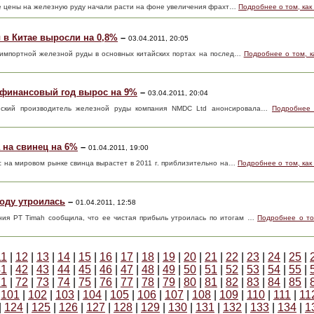
ые цены на железную руду начали расти на фоне увеличения фрахт…
Подробнее о том, как
 в Китае выросли на 0,8%
–
03.04.2011, 20:05
ы импортной железной руды в основных китайских портах на послед…
Подробнее о том, к
 финансовый год вырос на 9%
–
03.04.2011, 20:04
ийский производитель железной руды компания NMDC Ltd анонсировала…
Подробнее
 на свинец на 6%
–
01.04.2011, 19:00
с на мировом рынке свинца вырастет в 2011 г. приблизительно на…
Подробнее о том, как
году утроилась
–
01.04.2011, 12:58
ия PT Timah сообщила, что ее чистая прибыль утроилась по итогам …
Подробнее о то
11
|
12
|
13
|
14
|
15
|
16
|
17
|
18
|
19
|
20
|
21
|
22
|
23
|
24
|
25
|
41
|
42
|
43
|
44
|
45
|
46
|
47
|
48
|
49
|
50
|
51
|
52
|
53
|
54
|
55
|
71
|
72
|
73
|
74
|
75
|
76
|
77
|
78
|
79
|
80
|
81
|
82
|
83
|
84
|
85
|
|
101
|
102
|
103
|
104
|
105
|
106
|
107
|
108
|
109
|
110
|
111
|
11
|
124
|
125
|
126
|
127
|
128
|
129
|
130
|
131
|
132
|
133
|
134
|
1