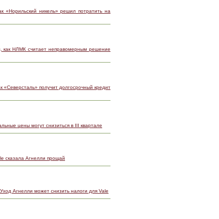
ак «Норильский никель» решил потратить на
, как НЛМК считает неправомерным решение
ак «Северсталь» получит долгосрочный кредит
льные цены могут снизиться в III квартале
ale сказала Агнелли прощай
 Уход Агнелли может снизить налоги для Vale