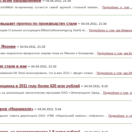
по всем направлениям
–
04.04.2011, 21:34
rcelorMittal по-прежнему остается самой крупной стальной компан…
Подробнее о том, к
вышает прогноз по производству стали
–
04.04.2011, 21:34
мецкая Стальная ассоциация (Wirtschaftsvereinigung Stahl) по…
Подробнее о том, как Немецк
з Японии
–
04.04.2011, 21:33
йские покупатели прекратили закупки лома из Японии и блокирова…
Подробнее о том, как К
я стали в мае
–
04.04.2011, 21:32
компания AK Steel анонсировала, что в мае 2011 г. вводит новые…
Подробнее о том, как AK
оцинка в 2011 году более 620 млн рублей
–
04.04.2011, 8:16
ть на реализацию экологических программ ОАО «Электроцинк» (пред…
Подробнее о том, к
оров «Норникеля»
–
04.04.2011, 5:44
едание совета директоров ОАО «ГМК «Норильский никель», избранног…
Подробнее о то
тить на геологоразведку 1,8 млрд рублей
–