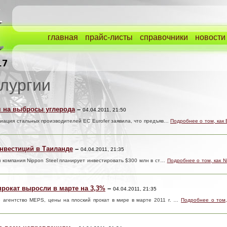
главная
прайс-листы
справочники
новости
лургии
ам на выбросы углерода
–
04.04.2011, 21:50
циация стальных производителей ЕС Eurofer заявила, что предъяв…
Подробнее о том, как 
инвестиций в Таиланде
–
04.04.2011, 21:35
ая компания Nippon Steel планирует инвестировать $300 млн в ст…
Подробнее о том, как N
рокат выросли в марте на 3,3%
–
04.04.2011, 21:35
е агентство MEPS, цены на плоский прокат в мире в марте 2011 г. …
Подробнее о том,