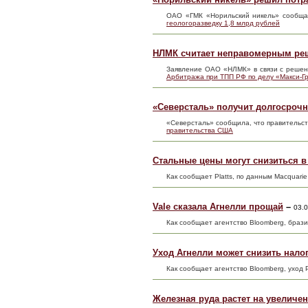
ОАО «ГМК «Норильский никель» сообща
геологоразведку 1,8 млрд рублей
НЛМК считает неправомерным реш
Заявление ОАО «НЛМК» в связи с реш
Арбитража при ТПП РФ по делу «Макси-Г
«Северсталь» получит долгосроч
«Северсталь» сообщила, что правительс
правительства США
Стальные цены могут снизиться в 
Как сообщает Platts, по данным Macquari
Vale сказала Агнелли прощай
–
03.0
Как сообщает агентство Bloomberg, браз
Уход Агнелли может снизить налог
Как сообщает агентство Bloomberg, уход
Железная руда растет на увеличе