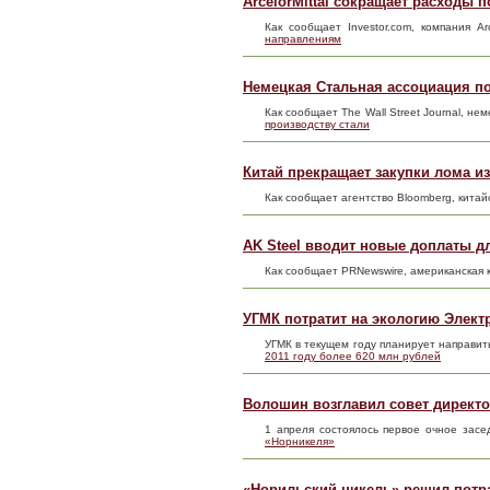
ArcelorMittal сокращает расходы 
Как сообщает Investor.com, компания A
направлениям
Немецкая Стальная ассоциация по
Как сообщает The Wall Street Journal, не
производству стали
Китай прекращает закупки лома и
Как сообщает агентство Bloomberg, кита
AK Steel вводит новые доплаты дл
Как сообщает PRNewswire, американская 
УГМК потратит на экологию Электр
УГМК в текущем году планирует направи
2011 году более 620 млн рублей
Волошин возглавил совет директ
1 апреля состоялось первое очное зас
«Норникеля»
«Норильский никель» решил потра