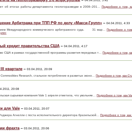
04.04.2011, 5:42
ет об итогах работы департамента геологоразведки в 2008–201…
Подробнее о том, к
ение Арбитража при ТПП РФ по делу «Макси-Групп»
–
04.04.2011, 4:33
ением Международного коммерческого арбитражного суда. 31 мар…
Подробнее о том
рупп»
ный кредит правительства США
–
04.04.2011, 4:17
тво США в рамках государственной программы развития передовых т…
Подробнее о том, к
III квартале
–
03.04.2011, 20:09
e Commodities Research, стальное потребление в развитых эконо…
Подробнее о том, как Ста
4.2011, 20:08
ильская сырьевая компания Vale 1 апреля отметила, что увольняе…
Подробнее о том, как V
и для Vale
–
03.04.2011, 20:07
 Роджера Агнелли с поста исполнительного директора бразильской…
Подробнее о том, как
нии фрахта
–
03.04.2011, 20:06