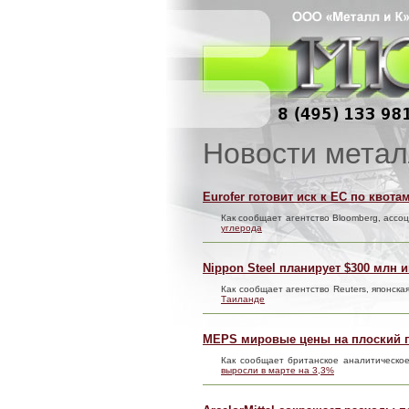
Новости метал
Eurofer готовит иск к ЕС по квот
Как сообщает агентство Bloomberg, ассо
углерода
Nippon Steel планирует $300 млн 
Как сообщает агентство Reuters, японск
Таиланде
MEPS мировые цены на плоский п
Как сообщает британское аналитическо
выросли в марте на 3,3%