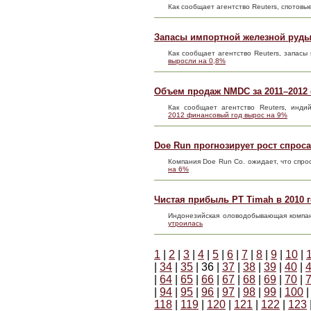
Как сообщает агентство Reuters, спотов
Запасы импортной железной руды
Как сообщает агентство Reuters, запас
выросли на 0,8%
Объем продаж NMDC за 2011–2012
Как сообщает агентство Reuters, инд
2012 финансовый год вырос на 9%
Doe Run прогнозирует рост спроса
Компания Doe Run Co. ожидает, что спро
на 6%
Чистая прибыль PT Timah в 2010 
Индонезийская оловодобывающая компан
утроилась
1
|
2
|
3
|
4
|
5
|
6
|
7
|
8
|
9
|
10
|
|
34
|
35
| 36 |
37
|
38
|
39
|
40
|
|
64
|
65
|
66
|
67
|
68
|
69
|
70
|
|
94
|
95
|
96
|
97
|
98
|
99
|
100
118
|
119
|
120
|
121
|
122
|
123