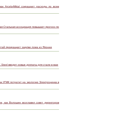
ак ArcelorMittal сокращает расходы по всем
ая Стальная ассоциация повышает прогноз по
итай прекращает закупки лома из Японии
 Steel вводит новые доплаты для стали в мае
ак УГМК потратит на экологию Электроцинка в
м, как Волошин возглавил совет директоров