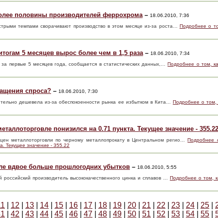
олее половины производителей феррохрома
–
18.06.2010, 7:36
трыми темпами сворачивают производство в этом месяце из-за роста…
Подробнее о то
итогам 5 месяцев вырос более чем в 1,5 раза
–
18.06.2010, 7:34
с за первые 5 месяцев года, сообщается в статистических данных,…
Подробнее о том, ка
ащения спроса?
–
18.06.2010, 7:30
ительно дешевела из-за обеспокоенности рынка ее избытком в Кита…
Подробнее о том,
еталлоторговле понизился на 0.71 пункта. Текущее значение - 355.2
цен металлоторговли по черному металлопрокату в Центральном регио…
Подробнее о
а. Текущее значение - 355.22
ле вдвое больше прошлогодних убытков
–
18.06.2010, 5:55
й российский производитель высококачественного цинка и сплавов …
Подробнее о том, 
11
|
12
|
13
|
14
|
15
|
16
|
17
|
18
|
19
|
20
|
21
|
22
|
23
|
24
|
25
|
41
|
42
|
43
|
44
|
45
|
46
|
47
|
48
|
49
|
50
|
51
|
52
|
53
|
54
|
55
|