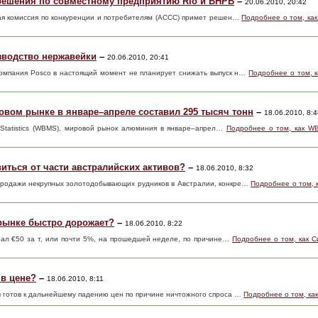
 решения по совместному предприятию Rio и BHPB
–
20.06.2010, 20:42
кая комиссия по конкуренции и потребителям (ACCC) примет решен…
Подробнее о том, как
зводство нержавейки
–
20.06.2010, 20:41
компания Posco в настоящий момент не планирует снижать выпуск н…
Подробнее о том, к
вом рынке в январе–апреле составил 295 тысяч тонн
–
18.06.2010, 8:4
 Statistics (WBMS), мировой рынок алюминия в январе–апрел…
Подробнее о том, как W
иться от части австралийских активов?
–
18.06.2010, 8:32
продажи некрупных золотодобывающих рудников в Австралии, конкре…
Подробнее о том, 
рынке быстро дорожает?
–
18.06.2010, 8:22
ал €50 за т, или почти 5%, на прошедшей неделе, по причине…
Подробнее о том, как 
в цене?
–
18.06.2010, 8:11
ы готов к дальнейшему падению цен по причине ничтожного спроса …
Подробнее о том, ка