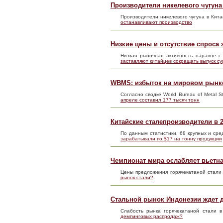
Производители никелевого чугуна
Производители никелевого чугуна в Кит
останавливают производство
Низкие цены и отсутствие спроса
Низкая рыночная активность наравне 
заставляют китайцев сокращать выпуск с
WBMS: избыток на мировом рынке
Согласно сводке World Bureau of Metal 
апреле составил 177 тысяч тонн
Китайские сталепроизводители в 2
По данным статистики, 68 крупных и ср
зарабатывали по $17 на тонну продукции
Чемпионат мира ослабляет вьетн
Цены предложения горячекатаной стали 
рынок стали?
Стальной рынок Индонезии ждет 
Слабость рынка горячекатаной стали 
демпинговых распродаж?