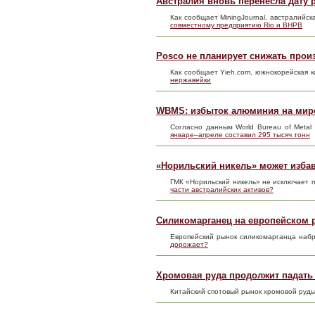
Австралия вновь перенесла дату
Как сообщает MiningJournal, австралийс
совместному предприятию Rio и BHPB
Posco не планирует снижать прои
Как сообщает Yieh.com, южнокорейская 
нержавейки
WBMS: избыток алюминия на миро
Согласно данным World Bureau of Metal
январе–апреле составил 295 тысяч тонн
«Норильский никель» может избав
ГМК «Норильский никель» не исключает 
части австралийских активов?
Силикомарганец на европейском 
Европейский рынок силикомарганца набр
дорожает?
Хромовая руда продолжит падать 
Китайский спотовый рынок хромовой руд