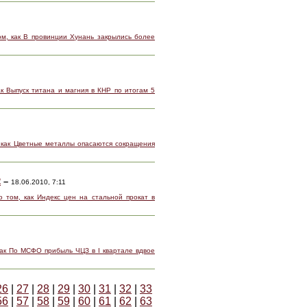
м, как В провинции Хунань закрылись более
к Выпуск титана и магния в КНР по итогам 5
 как Цветные металлы опасаются сокращения
2
–
18.06.2010, 7:11
 том, как Индекс цен на стальной прокат в
как По МСФО прибыль ЧЦЗ в I квартале вдвое
26
|
27
|
28
|
29
|
30
|
31
|
32
|
33
56
|
57
|
58
|
59
|
60
|
61
|
62
|
63