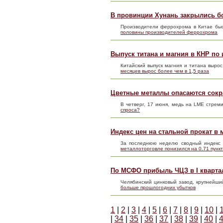
В провинции Хунань закрылись б
Производители феррохрома в Китае быс
половины производителей феррохрома
Выпуск титана и магния в КНР по 
Китайский выпуск магния и титана выро
месяцев вырос более чем в 1,5 раза
Цветные металлы опасаются сокр
В четверг, 17 июня, медь на LME стрем
спроса?
Индекс цен на стальной прокат в м
За последнюю неделю сводный индекс 
металлоторговле понизился на 0.71 пункт
По МСФО прибыль ЧЦЗ в I кварта
Челябинский цинковый завод, крупнейши
больше прошлогодних убытков
1
|
2
|
3
|
4
|
5
|
6
|
7
|
8
|
9
|
10
|
|
34
|
35
|
36
|
37
|
38
|
39
|
40
|