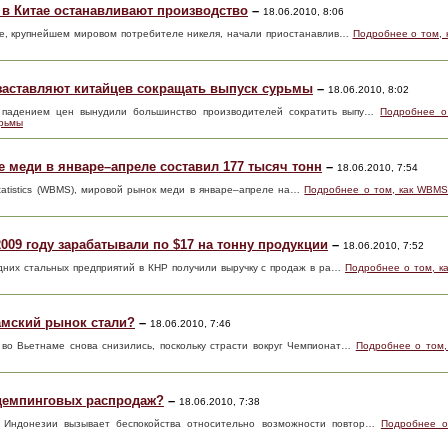
 в Китае останавливают производство
–
18.06.2010, 8:06
ае, крупнейшем мировом потребителе никеля, начали приостанавлив…
Подробнее о том, 
 заставляют китайцев сокращать выпуск сурьмы
–
18.06.2010, 8:02
с падением цен вынудили большинство производителей сократить выпу…
Подробнее о
урьмы
 меди в январе–апреле составил 177 тысяч тонн
–
18.06.2010, 7:54
Statistics (WBMS), мировой рынок меди в январе–апреле на…
Подробнее о том, как WBMS
009 году зарабатывали по $17 на тонну продукции
–
18.06.2010, 7:52
едних стальных предприятий в КНР получили выручку с продаж в ра…
Подробнее о том, ка
амский рынок стали?
–
18.06.2010, 7:46
во Вьетнаме снова снизились, поскольку страсти вокруг Чемпионат…
Подробнее о том,
демпинговых распродаж?
–
18.06.2010, 7:38
в Индонезии вызывает беспокойства относительно возможности повтор…
Подробнее о