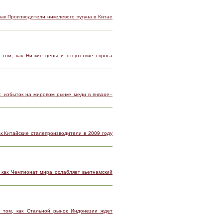
как Производители никелевого чугуна в Китае
 том, как Низкие цены и отсутствие спроса
: избыток на мировом рынке меди в январе–
к Китайские сталепроизводители в 2009 году
 как Чемпионат мира ослабляет вьетнамский
 том, как Стальной рынок Индонезии ждет