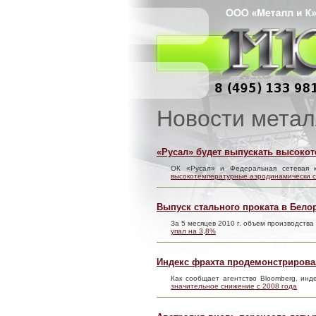
Новости метал
«Русал» будет выпускать высоко
ОК «Русал» и Федеральная сетевая 
высокотемпературные аэродинамически 
Выпуск стального проката в Белор
За 5 месяцев 2010 г. объем производств
упал на 3,8%
Индекс фрахта продемонстрировал
Как сообщает агентство Bloomberg, инд
значительное снижение с 2008 года