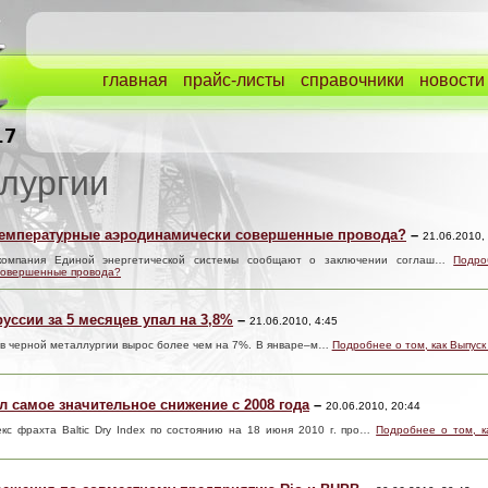
главная
прайс-листы
справочники
новости
лургии
температурные аэродинамически совершенные провода?
–
21.06.2010,
компания Единой энергетической системы сообщают о заключении соглаш…
Подро
совершенные провода?
уссии за 5 месяцев упал на 3,8%
–
21.06.2010, 4:45
а в черной металлургии вырос более чем на 7%. В январе–м…
Подробнее о том, как Выпуск
 самое значительное снижение с 2008 года
–
20.06.2010, 20:44
екс фрахта Baltic Dry Index по состоянию на 18 июня 2010 г. про…
Подробнее о том, к