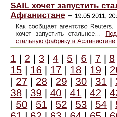
SAIL хочет запустить ст
Афганистане
–
19.05.2011, 20
Как сообщает агентство Reuters, и
хочет запустить стальное…
Под
стальную фабрику в Афганистане
1
|
2
|
3
|
4
|
5
|
6
|
7
|
8
15
|
16
|
17
|
18
|
19
|
2
|
27
|
28
|
29
|
30
|
31
|
38
|
39
|
40
|
41
|
42
|
4
|
50
|
51
|
52
|
53
|
54
|
61
|
62
|
63
|
64
|
65
|
6