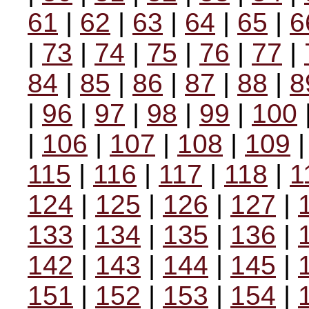
61
|
62
|
63
|
64
|
65
|
6
|
73
|
74
|
75
|
76
|
77
|
84
|
85
|
86
|
87
|
88
|
8
|
96
|
97
|
98
|
99
|
100
|
106
|
107
|
108
|
109
115
|
116
|
117
|
118
|
1
124
|
125
|
126
|
127
|
133
|
134
|
135
|
136
|
142
|
143
|
144
|
145
|
151
|
152
|
153
|
154
|