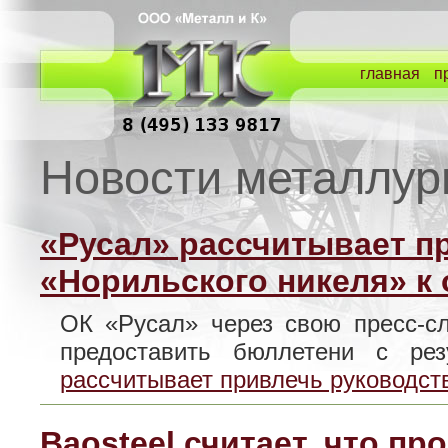
главная
п
Новости металлур
«Русал» рассчитывает п
«Норильского никеля» к 
ОК «Русал» через свою пресс-с
предоставить бюллетени с р
рассчитывает привлечь руководств
Baosteel считает, что п