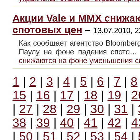
Акции Vale и MMX снижа
спотовых цен
–
13.07.2010, 2
Как сообщает агентство Bloomberg
Паулу на фоне падения спото
снижаются на фоне уменьшения с
1
|
2
|
3
|
4
|
5
|
6
|
7
|
8
15
|
16
|
17
|
18
|
19
|
2
|
27
|
28
|
29
|
30
|
31
|
38
|
39
|
40
|
41
|
42
|
4
|
50
|
51
|
52
|
53
|
54
|