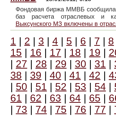
Фондовая биржа ММВБ сообщила,
баз расчета отраслевых и 
Выксунского МЗ включены в отра
1
|
2
|
3
|
4
|
5
|
6
|
7
|
8
15
|
16
|
17
|
18
|
19
|
2
|
27
|
28
|
29
|
30
|
31
|
38
|
39
|
40
|
41
|
42
|
4
|
50
|
51
|
52
|
53
|
54
|
61
|
62
|
63
|
64
|
65
|
6
|
73
|
74
|
75
|
76
|
77
|