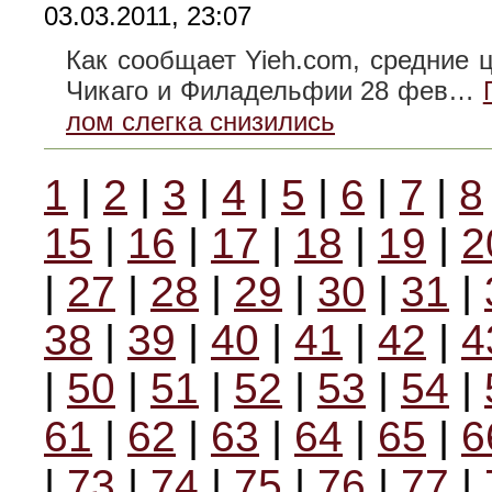
03.03.2011, 23:07
Как сообщает Yieh.com, средние 
Чикаго и Филадельфии 28 фев…
лом слегка снизились
1
|
2
|
3
|
4
|
5
|
6
|
7
|
8
15
|
16
|
17
|
18
|
19
|
2
|
27
|
28
|
29
|
30
|
31
|
38
|
39
|
40
|
41
|
42
|
4
|
50
|
51
|
52
|
53
|
54
|
61
|
62
|
63
|
64
|
65
|
6
|
73
|
74
|
75
|
76
|
77
|