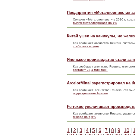
Предприятия «Металлоинвеста» за
Холдинг «Металлоинвест» в 2010 г. сокра
выпуск металлопроката на 1%
Китай ушел на каникулы, но желез
Как сообщает агентство Reuters, спото
стабильна в цене
Японское производство стали за я
Как сообщает агентство Reuters, японск
составит 28,4 млн тонн
ArcelorMittal зарегистрировал на
Как сообщает агентство Reuters, стальн
подразделение Aperam
Ferrexpo увеличивает производст
Как сообщает агентство Reuters, украин
январе на 6,5%
1
|
2
|
3
|
4
|
5
|
6
|
7
|
8
|
9
|
10
|