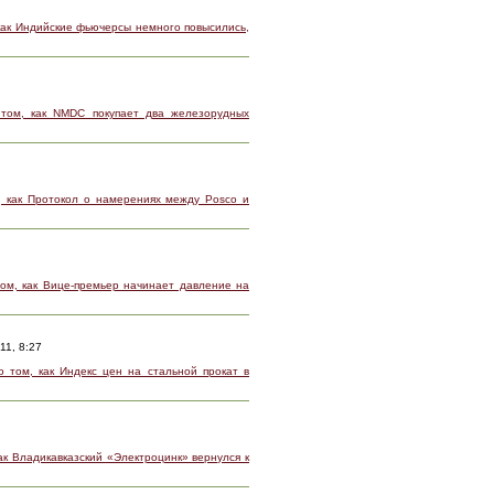
как Индийские фьючерсы немного повысились,
том, как NMDC покупает два железорудных
 как Протокол о намерениях между Posco и
ом, как Вице-премьер начинает давление на
11, 8:27
 том, как Индекс цен на стальной прокат в
ак Владикавказский «Электроцинк» вернулся к