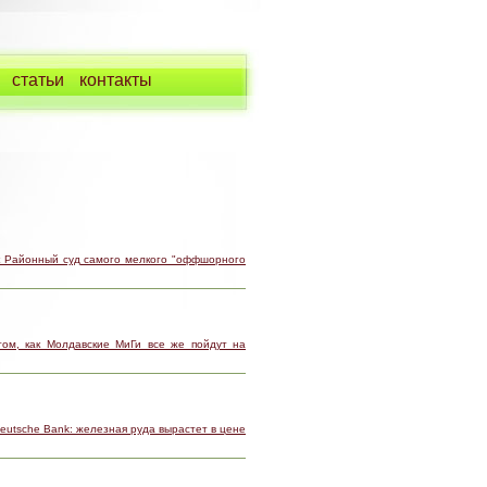
статьи
контакты
к Районный суд самого мелкого "оффшорного
ом, как Молдавские МиГи все же пойдут на
Deutsche Bank: железная руда вырастет в цене