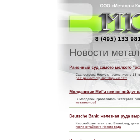
Новости метал
Районный суд самого мелкого "о
Суд, острова Невис с населением в 13 т
рая" решает судьбу "Норникеля"?
Молдавские МиГи все же пойдут 
В Молдавии провалилась четвертая по
металлолом?
Deutsche Bank: железная руда выр
Как сообщает агентство Bloomberg, цены
после китайского Нового года