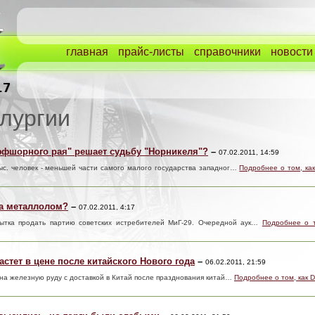
главная
прайс-листы
справочники
новости
лургии
ффшорного рая" решает судьбу "Норникеля"?
–
07.02.2011, 14:59
ыс. человек - меньшей части самого малого государства западног…
Подробнее о том, ка
на металлолом?
–
07.02.2011, 4:17
пытка продать партию советских истребителей МиГ-29. Очередной аук…
Подробнее о т
астет в цене после китайского Нового года
–
06.02.2011, 21:59
 на железную руду с доставкой в Китай после празднования китай…
Подробнее о том, как 