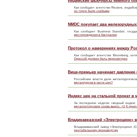
Индийские фьючерсы немного по
Как сообщает агентство Reuters, индий
но торги были слабыми
NMDC покупает два железорудных
Как сообщает Business Standart, гос
месторождения в Австралии
Протокол о намерениях между Po
Как сообщает агентство Bloomberg, хо
Ориссой должен быть пересмотрен
Вице-премьер начинает давление 
Российские власти дали металлургиче
металлургов в части цен?
Индекс цен на стальной прокат в 
За последнюю неделю сводный индекс 
металлоторговле снова вырос: +2,6 пункт
Владикавказский «Электроцинк» в
Владикавказский завод «Электроцинк» (
рентабельному производству