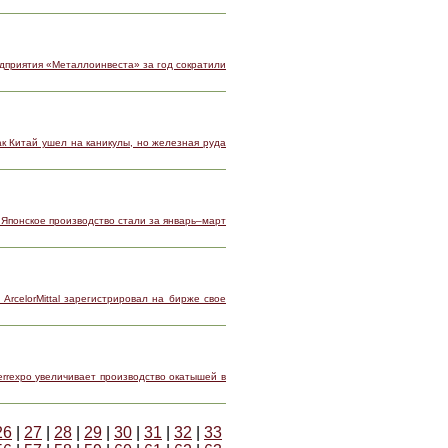
едприятия «Металлоинвеста» за год сократили
ак Китай ушел на каникулы, но железная руда
 Японское производство стали за январь–март
 ArcelorMittal зарегистрировал на бирже свое
errexpo увеличивает производство окатышей в
26
|
27
|
28
|
29
|
30
|
31
|
32
|
33