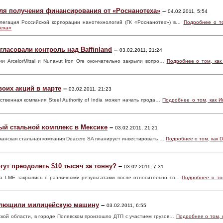
для получения финансирования от «Роснанотеха»
–
04.02.2011, 5:54
легация Российской корпорации нанотехнологий (ГК «Роснанотех») в…
Подробнее о то
теха»
гласовали контроль над Baffinland
–
03.02.2011, 21:24
ии ArcelorMittal и Nunavut Iron Ore окончательно закрыли вопро…
Подробнее о том, как 
воих акций в марте
–
03.02.2011, 21:23
ственная компания Steel Authority of India может начать прода…
Подробнее о том, как И
ый стальной комплекс в Мексике
–
03.02.2011, 21:21
иканская стальная компания Deacero SA планирует инвестировать …
Подробнее о том, как 
гут преодолеть $10 тысяч за тонну?
–
03.02.2011, 7:31
на LME закрылись с различными результатами после относительно сп…
Подробнее о то
сплющили милицейскую машину
–
03.02.2011, 6:55
кой области, в городе Полевском произошло ДТП с участием грузов…
Подробнее о том, 