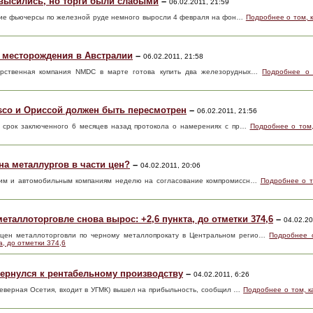
высились, но торги были слабыми
–
06.02.2011, 21:59
ские фьючерсы по железной руде немного выросли 4 февраля на фон…
Подробнее о том, 
 месторождения в Австралии
–
06.02.2011, 21:58
ударственная компания NMDC в марте готова купить два железорудных…
Подробнее о 
sco и Ориссой должен быть пересмотрен
–
06.02.2011, 21:56
тя срок заключенного 6 месяцев назад протокола о намерениях с пр…
Подробнее о том,
на металлургов в части цен?
–
04.02.2011, 20:06
ским и автомобильным компаниям неделю на согласование компромиссн…
Подробнее о т
металлоторговле снова вырос: +2,6 пункта, до отметки 374,6
–
04.02.20
цен металлоторговли по черному металлопрокату в Центральном регио…
Подробнее о
а, до отметки 374,6
ернулся к рентабельному производству
–
04.02.2011, 6:26
Северная Осетия, входит в УГМК) вышел на прибыльность, сообщил …
Подробнее о том, к