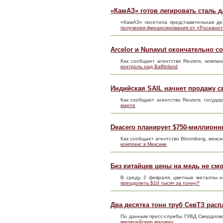
«КамАЗ» готов легировать сталь 
«КамАЗ» посетила представительная де
получения финансирования от «Роснано
Arcelor и Nunavut окончательно со
Как сообщает агентство Reuters, компан
контроль над Baffinland
Индийская SAIL начнет продажу с
Как сообщает агентство Reuters, государ
марте
Deacero планирует $750-миллионн
Как сообщает агентство Bloomberg, мекс
комплекс в Мексике
Без китайцев цены на медь не смо
В среду, 2 февраля, цветные металлы 
преодолеть $10 тысяч за тонну?
Два десятка тонн труб СевТЗ ра
По данным пресс-службы ГУВД Свердловс
милицейскую машину