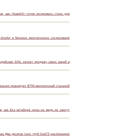
м, как «КамАЗ» готов легировать сталь для
Arcelor и Nunavut окончательно согласовали
ндийская SAIL начнет продажу своих акций в
Deacero планирует $750-миллионный стальной
м, как Без китайцев цены на медь не смогут
как Два десятка тонн труб СевТЗ расплющили