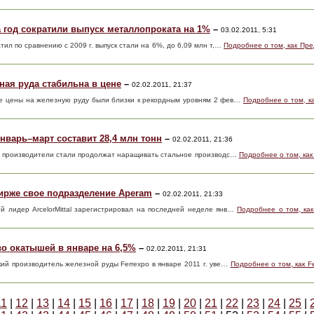
 год сократили выпуск металлопроката на 1%
–
03.02.2011, 5:31
тил по сравнению с 2009 г. выпуск стали на 6%, до 6,09 млн т,…
Подробнее о том, как Пр
ная руда стабильна в цене
–
02.02.2011, 21:37
вые цены на железную руду были близки к рекордным уровням 2 фев…
Подробнее о том, к
нварь–март составит 28,4 млн тонн
–
02.02.2011, 21:36
ие производители стали продолжат наращивать стальное производс…
Подробнее о том, как
 бирже свое подразделение Aperam
–
02.02.2011, 21:33
ой лидер ArcelorMittal зарегистрировал на последней неделе янв…
Подробнее о том, как
во окатышей в январе на 6,5%
–
02.02.2011, 21:31
ский производитель железной руды Ferrexpo в январе 2011 г. уве…
Подробнее о том, как F
11
|
12
|
13
|
14
|
15
|
16
|
17
|
18
|
19
|
20
|
21
|
22
|
23
|
24
|
25
|