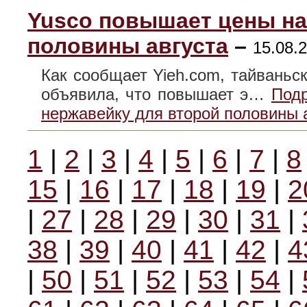
Yusco повышает цены на
половины августа
–
15.08.2
Как сообщает Yieh.com, тайваньска
объявила, что повышает э…
Подр
нержавейку для второй половины 
1
|
2
|
3
|
4
|
5
|
6
|
7
|
8
15
|
16
|
17
|
18
|
19
|
2
|
27
|
28
|
29
|
30
|
31
|
38
|
39
|
40
|
41
|
42
|
4
|
50
|
51
|
52
|
53
|
54
|