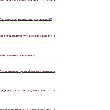
 как Воронежский никель обойдется в 50 млрд
З в I квартале увеличил выпуск цинка на 3%
овое производство чугуна в марте выросло на
Posco: прогнозы пока туманны
 Eurofer отмечает дальнейшее восстановление
 Среднесуточное производство стали в Китае
вое производство DRI в марте увеличилось на