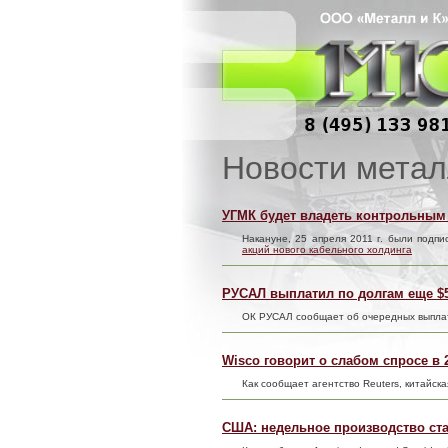
Новости метал
УГМК будет владеть контрольным 
Накануне, 25 апреля 2011 г. были подп
акций нового кабельного холдинга
РУСАЛ выплатил по долгам еще $
ОК РУСАЛ сообщает об очередных выплат
Wisco говорит о слабом спросе в 
Как сообщает агентство Reuters, китайска
США: недельное производство ст