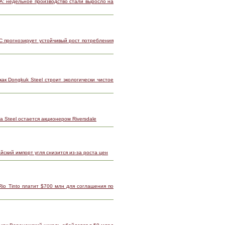
А: недельное производство стали выросло на
C прогнозирует устойчивый рост потребления
ак Dongkuk Steel строит экологически чистое
a Steel остается акционером Riversdale
йский импорт угля снизится из-за роста цен
Rio Tinto платит $700 млн для соглашения по