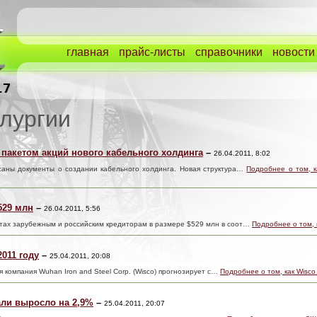
главная
прайс-листы
справочники
новости
лургии
пакетом акций нового кабельного холдинга
–
26.04.2011, 8:02
исаны документы о создании кабельного холдинга. Новая структура…
Подробнее о том, к
529 млн
–
26.04.2011, 5:56
ах зарубежным и российским кредиторам в размере $529 млн в соот…
Подробнее о том,
2011 году
–
25.04.2011, 20:08
я компания Wuhan Iron and Steel Corp. (Wisco) прогнозирует с…
Подробнее о том, как Wisco
али выросло на 2,9%
–
25.04.2011, 20:07