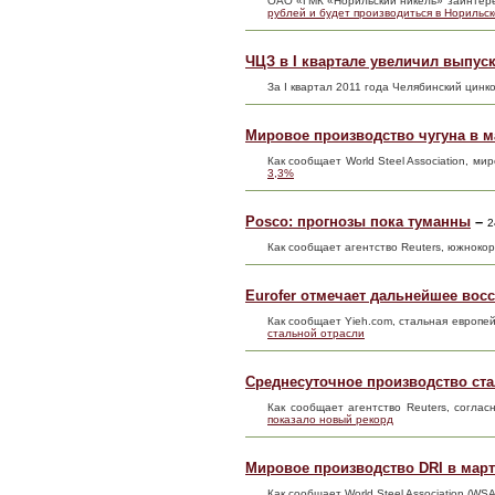
ОАО «ГМК «Норильский никель» заинтер
рублей и будет производиться в Норильс
ЧЦЗ в I квартале увеличил выпус
За I квартал 2011 года Челябинский цинк
Мировое производство чугуна в м
Как сообщает World Steel Association, м
3,3%
Posco: прогнозы пока туманны
–
2
Как сообщает агентство Reuters, южноко
Eurofer отмечает дальнейшее вос
Как сообщает Yieh.com, стальная европе
стальной отрасли
Среднесуточное производство ста
Как сообщает агентство Reuters, соглас
показало новый рекорд
Мировое производство DRI в март
Как сообщает World Steel Association (WS