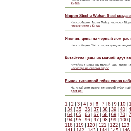
10,5%
Nippon Steel и Wuhan Steel созда
Как сообщает Japan Today, японская Nipp
предприятие в Китае
Япония: цены на черный лом раст
Как сообщает Yieh.com, на предпоследн
Китайские цены на магний идут в
Китайские цены на магний шли вверх н
несмотря на слабый спрос
Рынок титановой губки снова наб
На китайском рынке титановой губки н
рост цен
1
|
2
|
3
|
4
|
5
|
6
|
7
|
8
|
9
|
10
|
|
34
|
35
|
36
|
37
|
38
|
39
|
40
|
|
64
|
65
|
66
|
67
|
68
|
69
|
70
|
|
94
|
95
|
96
|
97
|
98
|
99
|
100
118
|
119
|
120
|
121
|
122
|
123
141
|
142
|
143
|
144
|
145
|
146