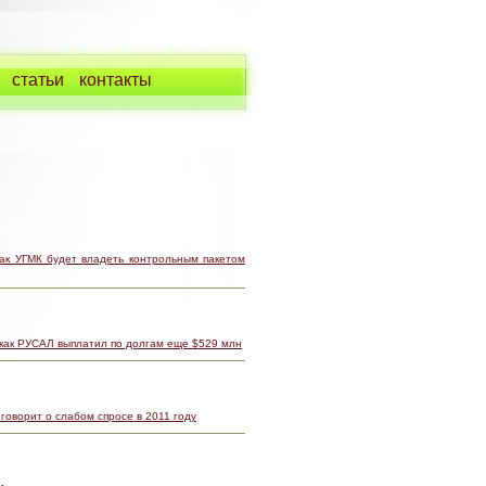
статьи
контакты
ак УГМК будет владеть контрольным пакетом
 как РУСАЛ выплатил по долгам еще $529 млн
 говорит о слабом спросе в 2011 году