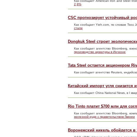
Как сообщает American Iron and Steel In
2,9%
CSC прогнозирует устойчивый рос
Как сообщает Yieh.com, по словам Tsou J
стали
Dongkuk Steel строит экологичес
Как сообщает агентство Bloomberg, южн
производство арматуры в Инчхоне
Tata Steel остается акционером Riv
Как сообщает агентство Reuters, индийск
Китайский импорт угля снизится из
Как сообщает China National News, в I к
Rio Tinto платит $700 млн для со
Как сообщает агентство Bloomberg, комп
железной руде с правительством Гвинеи
Воронежский никель обойдется в 