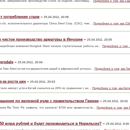
stitute, американское производство стали за неделю, окончившу…
Подробнее о том, как СШ
т потребления стали
–
25.04.2011, 20:06
o-chi, исполнительного директора China Steel Corp. (CSC), «ми…
Подробнее о том, как CS
ки чистое производство арматуры в Инчхоне
–
25.04.2011, 20:05
окорейская компания Dongkuk Steel начала строительные работы на…
Подробнее о том, к
ersdale
–
25.04.2011, 20:04
ая Tata Steel остается держателем акций в африканской угольно…
Подробнее о том, как Tat
-за роста цен
–
25.04.2011, 20:03
вартале импорт угля в Китай снизился на 26% по сравнению с ан…
Подробнее о том, как Кита
глашения по железной руде с правительством Гвинеи
–
25.04.2011, 20:02
ания Rio Tinto Plc заявила, что заплатит $700 млн правительств…
Подробнее о том, как 
50 млрд рублей и будет производиться в Норильске?
–
25.04.2011, 9:00