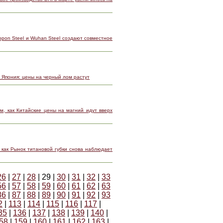
ppon Steel и Wuhan Steel создают совместное
к Япония: цены на черный лом растут
м, как Китайские цены на магний идут вверх
 как Рынок титановой губки снова наблюдает
26
|
27
|
28
| 29 |
30
|
31
|
32
|
33
56
|
57
|
58
|
59
|
60
|
61
|
62
|
63
86
|
87
|
88
|
89
|
90
|
91
|
92
|
93
2
|
113
|
114
|
115
|
116
|
117
|
35
|
136
|
137
|
138
|
139
|
140
|
58
|
159
|
160
|
161
|
162
|
163
|