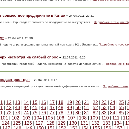
ют совместное предприятие в Китае
–
24.04.2011, 20:31
on Steel Corp. создает совместное предприятие по выпуску жест…
Подробнее о том, как Ni
ут
–
24.04.2011, 20:30
ей неделе апреля средние цены на черный лом сорта H2 в Японии р…
Подробнее о том, ка
верх несмотря на слабый спрос
–
22.04.2011, 9:20
а протяжении последней недели, несмотря на слабую деловую активн…
Подробнее о то
людает рост цен
–
22.04.2011, 9:17
аблюдается очередной рост цен, вызванный дефицитом сырья и высок…
Подробнее о том,
11
|
12
|
13
|
14
|
15
|
16
|
17
|
18
|
19
|
20
|
21
|
22
|
23
|
24
|
25
|
41
|
42
|
43
|
44
|
45
|
46
|
47
|
48
|
49
|
50
|
51
|
52
|
53
|
54
|
55
|
71
|
72
|
73
|
74
|
75
|
76
|
77
|
78
|
79
|
80
|
81
|
82
|
83
|
84
|
85
|
|
101
|
102
|
103
|
104
|
105
|
106
|
107
|
108
|
109
|
110
|
111
|
11
|
124
|
125
|
126
|
127
|
128
|
129
|
130
|
131
|
132
|
133
|
134
|
1
|
147
|
148
|
149
|
150
|
151
|
152
|
153
|
154
|
155
|
156
|
157
|
1