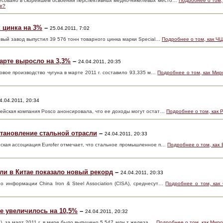
есовано в скорейшем освоении перспективных медно-никелевых место…
Подробнее о том,
ке?
к цинка на 3%
–
25.04.2011, 7:02
овый завод выпустил 39 576 тонн товарного цинка марки Special…
Подробнее о том, как ЧЦ
арте выросло на 3,3%
–
24.04.2011, 20:35
ировое производство чугуна в марте 2011 г. составило 93,335 м…
Подробнее о том, как Мир
4.04.2011, 20:34
рейская компания Posco анонсировала, что ее доходы могут остат…
Подробнее о том, как 
становление стальной отрасли
–
24.04.2011, 20:33
йская ассоциация Eurofer отмечает, что стальное промышленное п…
Подробнее о том, как
ли в Китае показало новый рекорд
–
24.04.2011, 20:33
но информации China Iron & Steel Association (CISA), среднесут…
Подробнее о том, как
е увеличилось на 10,5%
–
24.04.2011, 20:32
A), за март 2011 г. в мире было выпущено 5,547 млн т железа …
Подробнее о том, как Миро