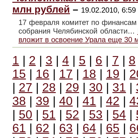
млн рублей
–
19.02.2010, 6:59
17 февраля комитет по финансам 
собрания Челябинской области…
вложит в освоение Урала еще 30 
1
|
2
|
3
|
4
|
5
|
6
|
7
|
8
15
|
16
|
17
|
18
|
19
|
2
|
27
|
28
|
29
|
30
|
31
|
38
|
39
|
40
|
41
|
42
|
4
|
50
|
51
|
52
|
53
|
54
|
61
|
62
|
63
|
64
|
65
|
6