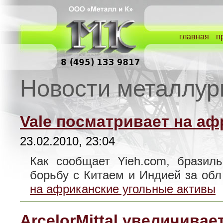
главная
п
Новости металлур
Vale посматривает на а
23.02.2010, 23:04
Как сообщает Yieh.com, бразил
борьбу с Китаем и Индией за о
на африканские угольные активы
ArcelorMittal увеличива