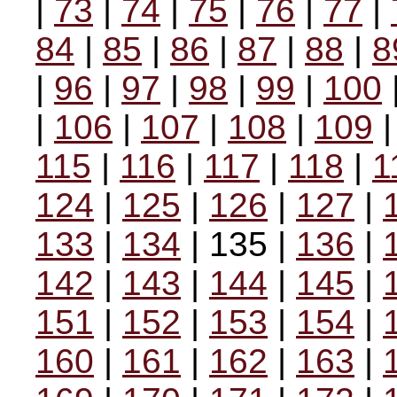
|
73
|
74
|
75
|
76
|
77
|
84
|
85
|
86
|
87
|
88
|
8
|
96
|
97
|
98
|
99
|
100
|
106
|
107
|
108
|
109
115
|
116
|
117
|
118
|
1
124
|
125
|
126
|
127
|
133
|
134
| 135 |
136
|
142
|
143
|
144
|
145
|
151
|
152
|
153
|
154
|
160
|
161
|
162
|
163
|