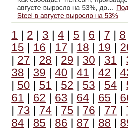
августе выросло на 53%, до…
Под
Steel в августе выросло на 53%
1
|
2
|
3
|
4
|
5
|
6
|
7
|
8
15
|
16
|
17
|
18
|
19
|
2
|
27
|
28
|
29
|
30
|
31
|
38
|
39
|
40
|
41
|
42
|
4
|
50
|
51
|
52
|
53
|
54
|
61
|
62
|
63
|
64
|
65
|
6
|
73
|
74
|
75
|
76
|
77
|
84
|
85
|
86
|
87
|
88
|
8