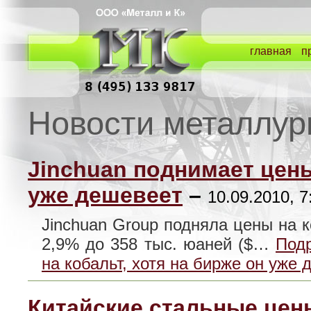
главная
п
Новости металлур
Jinchuan поднимает цены
уже дешевеет
–
10.09.2010, 7
Jinchuan Group подняла цены на к
2,9% до 358 тыс. юаней ($…
Подр
на кобальт, хотя на бирже он уже
Китайские стальные цен