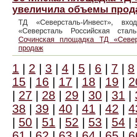
увеличила объемы прод
ТД «Северсталь-Инвест», вх
«Северсталь Российская ст
Сочинская площадка ТД «Север
продаж
1
|
2
|
3
|
4
|
5
|
6
|
7
|
8
15
|
16
|
17
|
18
|
19
|
2
|
27
|
28
|
29
|
30
|
31
|
38
|
39
|
40
|
41
|
42
|
4
|
50
|
51
|
52
|
53
|
54
|
61
|
62
|
63
|
64
|
65
|
6