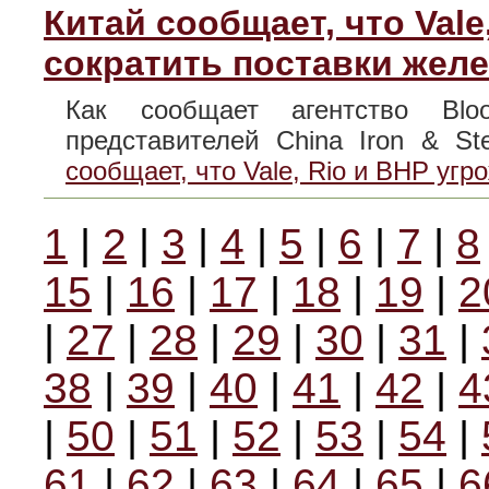
Китай сообщает, что Vale
сократить поставки жел
Как сообщает агентство Blo
представителей China Iron & S
сообщает, что Vale, Rio и BHP уг
1
|
2
|
3
|
4
|
5
|
6
|
7
|
8
15
|
16
|
17
|
18
|
19
|
2
|
27
|
28
|
29
|
30
|
31
|
38
|
39
|
40
|
41
|
42
|
4
|
50
|
51
|
52
|
53
|
54
|
61
|
62
|
63
|
64
|
65
|
6