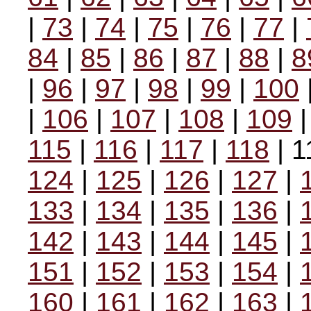
|
73
|
74
|
75
|
76
|
77
|
84
|
85
|
86
|
87
|
88
|
8
|
96
|
97
|
98
|
99
|
100
|
106
|
107
|
108
|
109
115
|
116
|
117
|
118
| 1
124
|
125
|
126
|
127
|
133
|
134
|
135
|
136
|
142
|
143
|
144
|
145
|
151
|
152
|
153
|
154
|
160
|
161
|
162
|
163
|