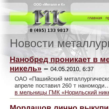
главная
п
Новости металлур
Нанобред проникает в 
никель»
–
04.05.2010, 6:37
ОАО «Пашийский металлургическо
апреле поставил 260 т наномоди
в мельницы ГМК «Норильский ник
Мордашов лично выкупит