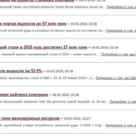
19.01.2010, 22:21
иальный Пекин настойчиво попросил банки Китая обратить более пр…
Подробнее о том, 
х портах выросли до 67 млн тонн
–
19.01.2010, 22:20
ртной железной руды в основных китайских портах по состоянию на…
Подробнее о том, к
й стали в 2010 году достигнет 27 млн тонн
–
19.01.2010, 22:19
Ltd, мировой выпуск нержавеющей стали в 2010 г. может вырасти …
Подробнее о том, как
али выросло на 53,9%
–
19.01.2010, 22:19
stitute, производство стали в США с 10 по 16 января 2010 г. в…
Подробнее о том, как СШ
ения рейтинга компании
–
19.01.2010, 22:18
ции бразильской компании Vale SA достигли самой высокой за 19 ме…
Подробнее о том
д тонн железорудных ресурсов
–
19.01.2010, 22:17
ай, крупнейший в мире потребитель железной руды, в 2009 г. откр…
Подробнее о том, к