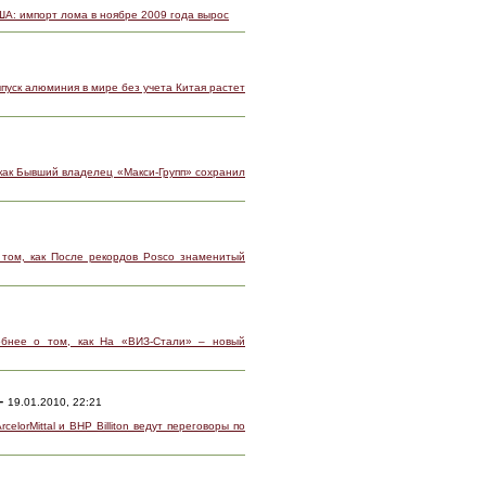
ША: импорт лома в ноябре 2009 года вырос
пуск алюминия в мире без учета Китая растет
как Бывший владелец «Макси-Групп» сохранил
том, как После рекордов Posco знаменитый
бнее о том, как На «ВИЗ-Стали» – новый
–
19.01.2010, 22:21
celorMittal и BHP Billiton ведут переговоры по