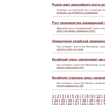
Рынок ждет дальнейшего роста це
Опираясь на утренний рост азиатских 
металлы, но готовится к снижению?
Рост производства нержавеющей с
Мировой рынок нержавеющей стали в по
2010 году может превысить 15%?
Ограничения китайской ликвиднос
Как сообщает агентство Bloomberg, огр
снизить спрос на сталь
Китайский спрос увеличивает авс
Как сообщает агентство Bloomberg, в но
экспорт железной руды
Китайские стальные цены снизили
Как сообщает агентство Reuters, китайс
неделе января на 0,3%
1
|
2
|
3
|
4
|
5
|
6
|
7
|
8
|
9
|
10
|
|
34
|
35
|
36
|
37
|
38
|
39
|
40
|
|
64
|
65
|
66
|
67
|
68
|
69
|
70
|