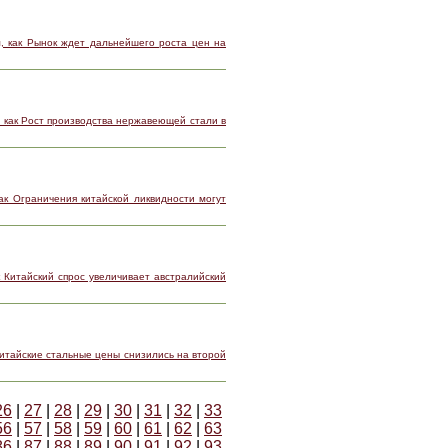
, как Рынок ждет дальнейшего роста цен на
 как Рост производства нержавеющей стали в
ак Ограничения китайской ликвидности могут
к Китайский спрос увеличивает австралийский
Китайские стальные цены снизились на второй
26
|
27
|
28
|
29
|
30
|
31
|
32
|
33
56
|
57
|
58
|
59
|
60
|
61
|
62
|
63
86
|
87
|
88
|
89
|
90
|
91
|
92
|
93