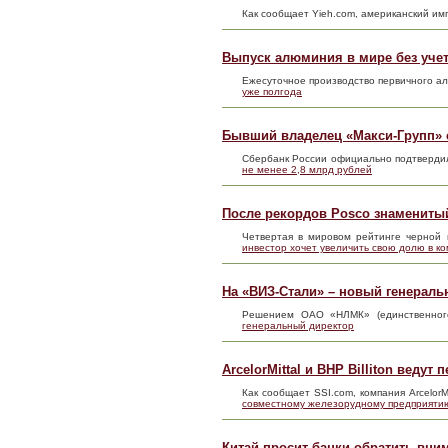
Как сообщает Yieh.com, американский им
Выпуск алюминия в мире без учет
Ежесуточное производство первичного алю
уже полгода
Бывший владелец «Макси-Групп» с
Сбербанк России официально подтверди
не менее 2,8 млрд рублей
После рекордов Posco знамениты
Четвертая в мировом рейтинге черной
инвестор хочет увеличить свою долю в к
На «ВИЗ-Стали» – новый генераль
Решением ОАО «НЛМК» (единственног
генеральный директор
ArcelorMittal и BHP Billiton вед
Как сообщает SSI.com, компания Arcelor
совместному железорудному предприяти
Китай просит банки обратить вни