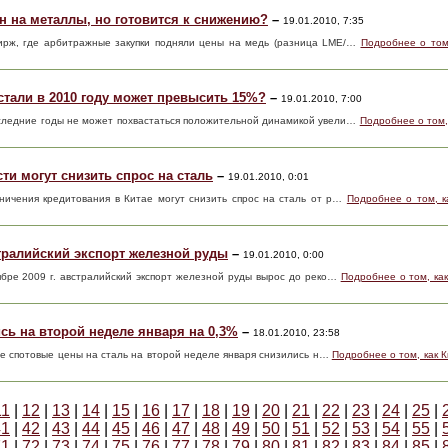
н на металлы, но готовится к снижению?
–
19.01.2010, 7:35
бирж, где арбитражные закупки подняли цены на медь (разница LME/…
Подробнее о том
тали в 2010 году может превысить 15%?
–
19.01.2010, 7:00
следние годы не может похвастаться положительной динамикой увели…
Подробнее о том,
ти могут снизить спрос на сталь
–
19.01.2010, 0:01
аничения кредитования в Китае могут снизить спрос на сталь от р…
Подробнее о том, к
тралийский экспорт железной руды
–
19.01.2010, 0:00
ябре 2009 г. австралийский экспорт железной руды вырос до реко…
Подробнее о том, ка
сь на второй неделе января на 0,3%
–
18.01.2010, 23:58
кие спотовые цены на сталь на второй неделе января снизились н…
Подробнее о том, как 
11
|
12
|
13
|
14
|
15
|
16
|
17
|
18
|
19
|
20
|
21
|
22
|
23
|
24
|
25
|
41
|
42
|
43
|
44
|
45
|
46
|
47
|
48
|
49
|
50
|
51
|
52
|
53
|
54
|
55
|
71
|
72
|
73
|
74
|
75
|
76
|
77
|
78
|
79
|
80
|
81
|
82
|
83
|
84
|
85
|