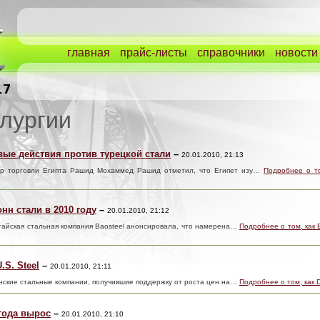
главная
прайс-листы
справочники
новости
лургии
ые действия против турецкой стали
–
20.01.2010, 21:13
стр торговли Египта Рашид Мохаммед Рашид отметил, что Египет изу…
Подробнее о т
онн стали в 2010 году
–
20.01.2010, 21:12
итайская стальная компания Baosteel анонсировала, что намерена…
Подробнее о том, как 
.S. Steel
–
20.01.2010, 21:11
анские стальные компании, получившие поддержку от роста цен на…
Подробнее о том, как 
года вырос
–
20.01.2010, 21:10