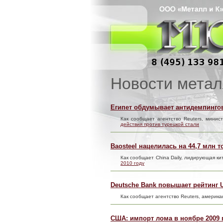
Новости метал
Египет обдумывает антидемпингов
Как сообщает агентство Reuters, мини
действия против турецкой стали
Baosteel нацелилась на 44,7 млн т
Как сообщает China Daily, лидирующая к
2010 году
Deutsche Bank повышает рейтинг U
Как сообщает агентство Reuters, америк
США: импорт лома в ноябре 2009 