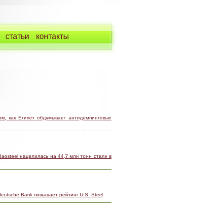
статьи
контакты
ом, как Египет обдумывает антидемпинговые
Baosteel нацелилась на 44,7 млн тонн стали в
Deutsche Bank повышает рейтинг U.S. Steel