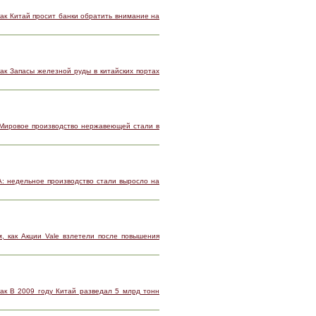
как Китай просит банки обратить внимание на
ак Запасы железной руды в китайских портах
 Мировое производство нержавеющей стали в
А: недельное производство стали выросло на
, как Акции Vale взлетели после повышения
ак В 2009 году Китай разведал 5 млрд тонн