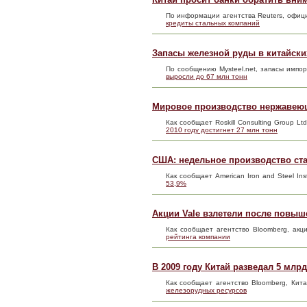
По информации агентства Reuters, офиц
кредиты стальных компаний
Запасы железной руды в китайски
По сообщению Mysteel.net, запасы импо
выросли до 67 млн тонн
Мировое производство нержавеюще
Как сообщает Roskill Consulting Group 
2010 году достигнет 27 млн тонн
США: недельное производство ст
Как сообщает American Iron and Steel In
53,9%
Акции Vale взлетели после повыш
Как сообщает агентство Bloomberg, ак
рейтинга компании
В 2009 году Китай разведал 5 млр
Как сообщает агентство Bloomberg, Кит
железорудных ресурсов