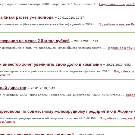
порт черного лома в ноябре 2009 г. вырос на 58,1% и составил 1…
Подробнее о том, как С
а Китая растет уже полгода
–
20.01.2010, 12:57
миния в мире (без учета его выпуска в Китае) в декабре 2009 г…
Подробнее о том, как Вы
охранил не менее 2,8 млрд рублей
–
20.01.2010, 7:21
л информацию о том, что владельцем крупнейшего частного пакета …
Подробнее о том, 
й инвестор хочет увеличить свою долю в компании
–
20.01.2010, 6:52
 металлургии южнокорейская компания Posco недавно приняла на 2010…
Подробнее о 
омпании
ный директор
–
20.01.2010, 5:43
о участника ООО «ВИЗ-Сталь») генеральным директором ООО «ВИЗ-Сталь»…
Подро
ут переговоры по совместному железорудному предприятию в Африке
Mittal начала предварительные обсуждения с компанией BHP Billi…
Подробнее о том, как Ar
ю в Африке
мание на кредиты стальных компаний
–