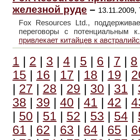
железной руде
–
13.11.2009, 
Fox Resources Ltd., поддерживае
переговоры с потенциальным
привлекает китайцев к австралийс
1
|
2
|
3
|
4
|
5
|
6
|
7
|
8
15
|
16
|
17
|
18
|
19
|
2
|
27
|
28
|
29
|
30
|
31
|
38
|
39
|
40
|
41
|
42
|
4
|
50
|
51
|
52
|
53
|
54
|
61
|
62
|
63
|
64
|
65
|
6