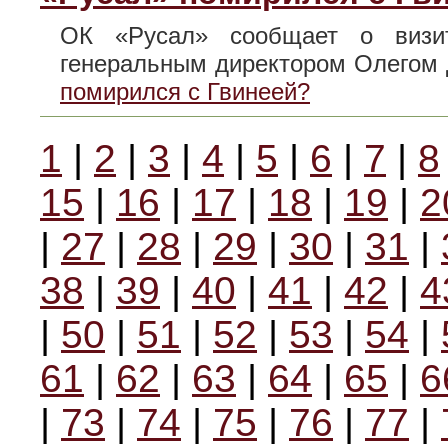
ОК «Русал» сообщает о визи
генеральным директором Олего
помирился с Гвинеей?
1
|
2
|
3
|
4
|
5
|
6
|
7
|
8
15
|
16
|
17
|
18
|
19
|
2
|
27
|
28
|
29
|
30
|
31
|
38
|
39
|
40
|
41
|
42
|
4
|
50
|
51
|
52
|
53
|
54
|
61
|
62
|
63
|
64
|
65
|
6
|
73
|
74
|
75
|
76
|
77
|