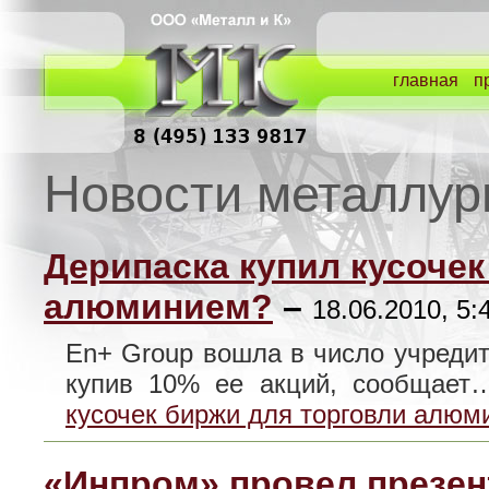
главная
п
Новости металлур
Дерипаска купил кусочек
алюминием?
–
18.06.2010, 5:
En+ Group вошла в число учредит
купив 10% ее акций, сообщае
кусочек биржи для торговли алюм
«Инпром» провел презен