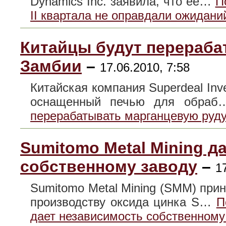
Dynamics Inc. заявила, что ее…
П
II квартала не оправдали ожидани
Китайцы будут перераба
Замбии
–
17.06.2010, 7:58
Китайская компания Superdeal Inv
оснащенный печью для обра
перерабатывать марганцевую руд
Sumitomo Metal Mining д
собственному заводу
–
1
Sumitomo Metal Mining (SMM) при
производству оксида цинка S…
П
дает независимость собственному