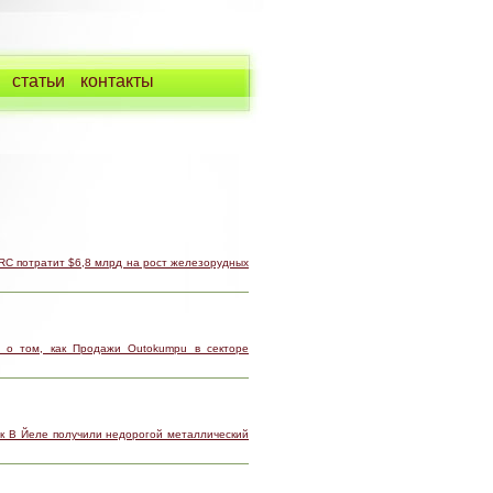
статьи
контакты
RC потратит $6,8 млрд на рост железорудных
 о том, как Продажи Outokumpu в секторе
ак В Йеле получили недорогой металлический