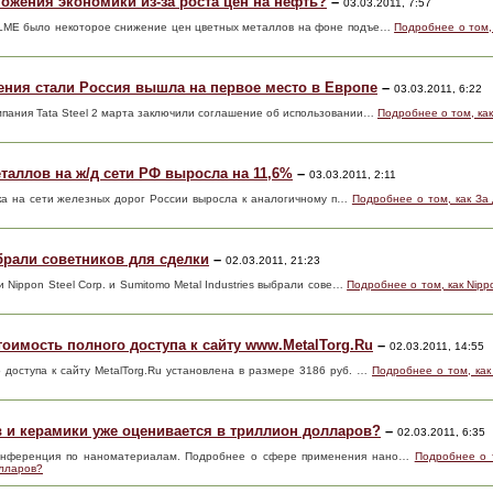
жения экономики из-за роста цен на нефть?
–
03.03.2011, 7:57
а LME было некоторое снижение цен цветных металлов на фоне подъе…
Подробнее о том,
бления стали Россия вышла на первое место в Европе
–
03.03.2011, 6:22
мпания Tata Steel 2 марта заключили соглашение об использовании…
Подробнее о том, как
таллов на ж/д сети РФ выросла на 11,6%
–
03.03.2011, 2:11
ка на сети железных дорог России выросла к аналогичному п…
Подробнее о том, как За
брали советников для сделки
–
02.03.2011, 21:23
и Nippon Steel Corp. и Sumitomo Metal Industries выбрали сове…
Подробнее о том, как Nipp
стоимость полного доступа к сайту www.MetalTorg.Ru
–
02.03.2011, 14:55
 доступа к сайту MetalTorg.Ru установлена в размере 3186 руб. …
Подробнее о том, как
 и керамики уже оценивается в триллион долларов?
–
02.03.2011, 6:35
 конференция по наноматериалам. Подробнее о сфере применения нано…
Подробнее о 
олларов?