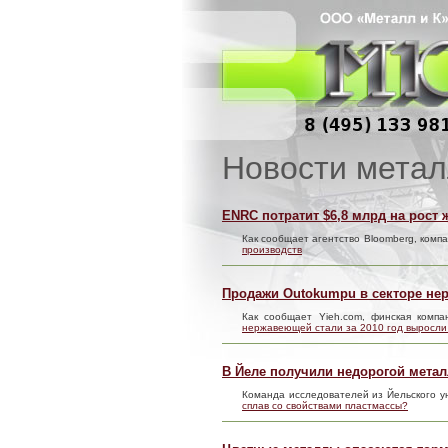
Новости метал
ENRC потратит $6,8 млрд на рост
Как сообщает агентство Bloomberg, компа
производств
Продажи Outokumpu в секторе нер
Как сообщает Yieh.com, финская ком
нержавеющей стали за 2010 год выросли
В Йеле получили недорогой мета
Команда исследователей из Йельского у
сплав со свойствами пластмассы?