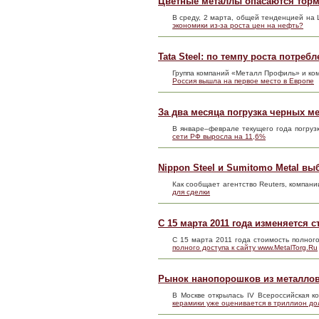
Цветные металлы опасаются тормо
В среду, 2 марта, общей тенденцией н
экономики из-за роста цен на нефть?
Tata Steel: по темпу роста потре
Группа компаний «Металл Профиль» и ко
Россия вышла на первое место в Европе
За два месяца погрузка черных ме
В январе–феврале текущего года погруз
сети РФ выросла на 11,6%
Nippon Steel и Sumitomo Metal вы
Как сообщает агентство Reuters, компани
для сделки
С 15 марта 2011 года изменяется 
С 15 марта 2011 года стоимость полного
полного доступа к сайту www.MetalTorg.Ru
Рынок нанопорошков из металлов
В Москве открылась IV Всероссийская
керамики уже оценивается в триллион д