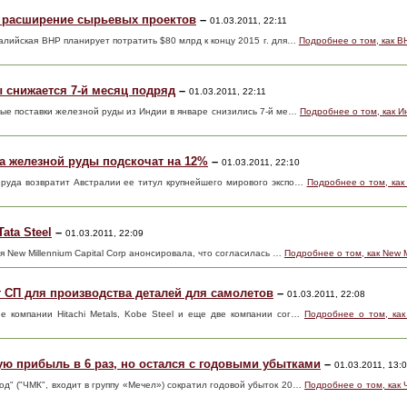
а расширение сырьевых проектов
–
01.03.2011, 22:11
ралийская BHP планирует потратить $80 млрд к концу 2015 г. для…
Подробнее о том, как B
 снижается 7-й месяц подряд
–
01.03.2011, 22:11
тные поставки железной руды из Индии в январе снизились 7-й ме…
Подробнее о том, как И
а железной руды подскочат на 12%
–
01.03.2011, 22:10
я руда возвратит Австралии ее титул крупнейшего мирового экспо…
Подробнее о том, как
ata Steel
–
01.03.2011, 22:09
я New Millennium Capital Corp анонсировала, что согласилась …
Подробнее о том, как New M
ют СП для производства деталей для самолетов
–
01.03.2011, 22:08
кие компании Hitachi Metals, Kobe Steel и еще две компании сог…
Подробнее о том, как 
ю прибыль в 6 раз, но остался с годовыми убытками
–
01.03.2011, 13:
д" ("ЧМК", входит в группу «Мечел») сократил годовой убыток 20…
Подробнее о том, как