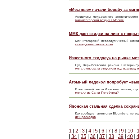
«Местные» начали борьбу за магн
Активисты молодежного экологическо
магнитогорский воздух в Москве
ММК дает скидки на лист с покры
Магнитогорский металлургический комб
«западным» покупателям
Известного «кидалу» на рынке ме
Суд Верх-Исетского района Екатерин
металлопроката отпустили под подписку 
Атомный ледокол попробует «выве
В восточной части Финского залива, г
металл из Санкт-Петебурга?
Японская стальная сделка сохран
Как сообщает агентство Bloomberg, по о
иен расходов
1
|
2
|
3
|
4
|
5
|
6
|
7
|
8
|
9
|
10
|
|
34
|
35
|
36
|
37
|
38
|
39
|
40
|