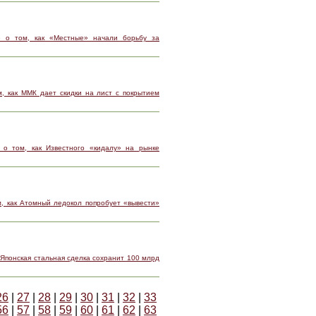
 о том, как «Местные» начали борьбу за
, как ММК дает скидки на лист с покрытием
 о том, как Известного «кидалу» на рынке
, как Атомный ледокол попробует «вывести»
 Японская стальная сделка сохранит 100 млрд
26
|
27
|
28
|
29
|
30
|
31
|
32
|
33
56
|
57
|
58
|
59
|
60
|
61
|
62
|
63