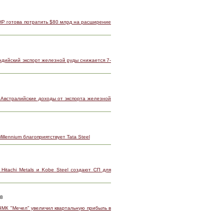
HP готова потратить $80 млрд на расширение
ндийский экспорт железной руды снижается 7-
 Австралийские доходы от экспорта железной
illennium благоприятствует Tata Steel
Hitachi Metals и Kobe Steel создают СП для
08
 ЧМК "Мечел" увеличил квартальную прибыль в