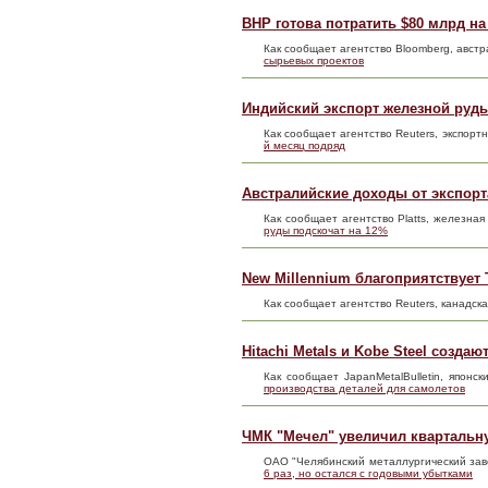
BHP готова потратить $80 млрд н
Как сообщает агентство Bloomberg, авст
сырьевых проектов
Индийский экспорт железной руды
Как сообщает агентство Reuters, экспор
й месяц подряд
Австралийские доходы от экспорт
Как сообщает агентство Platts, железна
руды подскочат на 12%
New Millennium благоприятствует T
Как сообщает агентство Reuters, канадска
Hitachi Metals и Kobe Steel созда
Как сообщает JapanMetalBulletin, японс
производства деталей для самолетов
ЧМК "Мечел" увеличил квартальну
ОАО "Челябинский металлургический заво
6 раз, но остался с годовыми убытками