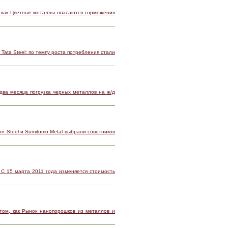
 как Цветные металлы опасаются торможения
 Tata Steel: по темпу роста потребления стали
 два месяца погрузка черных металлов на ж/д
on Steel и Sumitomo Metal выбрали советников
 С 15 марта 2011 года изменяется стоимость
том, как Рынок нанопорошков из металлов и