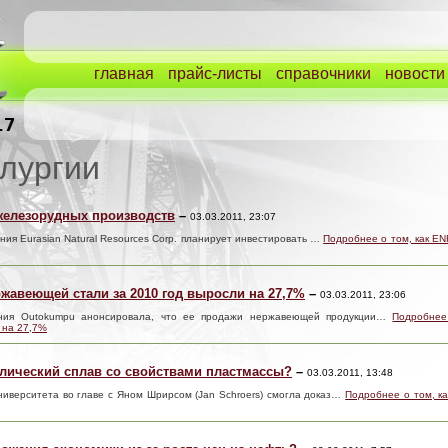
главная
прайс-листы
справочники
новости
лургии
 железорудных производств
–
03.03.2011, 23:07
ния Eurasian Natural Resources Corp. планирует инвестировать …
Подробнее о том, как EN
жавеющей стали за 2010 год выросли на 27,7%
–
03.03.2011, 23:06
пания Outokumpu анонсировала, что ее продажи нержавеющей продукции…
Подробнее
 на 27,7%
ллический сплав со свойствами пластмассы?
–
03.03.2011, 13:48
ниверситета во главе с Яном Шрирсом (Jan Schroers) смогла доказ…
Подробнее о том, к