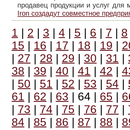
продавец продукции и услуг для
Iron создадут совместное предпри
1
|
2
|
3
|
4
|
5
|
6
|
7
|
8
15
|
16
|
17
|
18
|
19
|
2
|
27
|
28
|
29
|
30
|
31
|
38
|
39
|
40
|
41
|
42
|
4
|
50
|
51
|
52
|
53
|
54
|
61
|
62
|
63
| 64 |
65
|
6
|
73
|
74
|
75
|
76
|
77
|
84
|
85
|
86
|
87
|
88
|
8