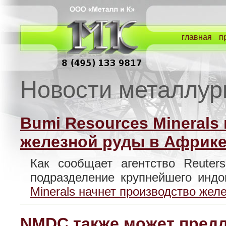
главная
п
Новости металлур
Bumi Resources Minerals
железной руды в Африке 
Как сообщает агентство Reuter
подразделение крупнейшего ин
Minerals начнет производство жел
NMDC также может предло