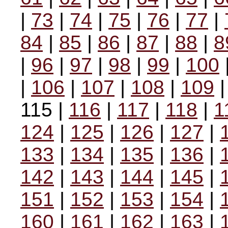
|
73
|
74
|
75
|
76
|
77
|
84
|
85
|
86
|
87
|
88
|
8
|
96
|
97
|
98
|
99
|
100
|
106
|
107
|
108
|
109
115 |
116
|
117
|
118
|
1
124
|
125
|
126
|
127
|
133
|
134
|
135
|
136
|
142
|
143
|
144
|
145
|
151
|
152
|
153
|
154
|
160
|
161
|
162
|
163
|