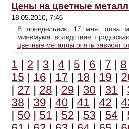
Цены на цветные металл
18.05.2010, 7:45
В понедельник, 17 мая, цена 
минимума вследствие продол
цветные металлы опять зависят о
1
|
2
|
3
|
4
|
5
|
6
|
7
|
8
15
|
16
|
17
|
18
|
19
|
2
|
27
|
28
|
29
|
30
|
31
|
38
|
39
|
40
|
41
|
42
|
4
|
50
|
51
|
52
|
53
|
54
|
61
|
62
|
63
|
64
|
65
|
6