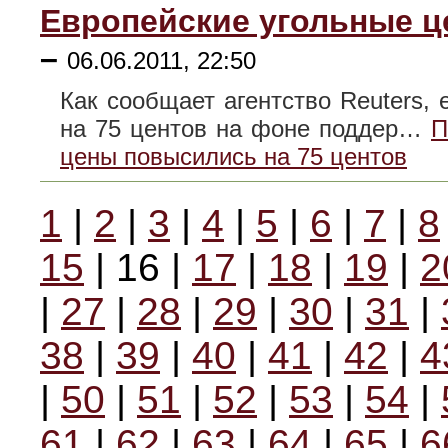
Европейские угольные ц
–
06.06.2011, 22:50
Как сообщает агентство Reuters,
на 75 центов на фоне поддер…
П
цены повысились на 75 центов
1
|
2
|
3
|
4
|
5
|
6
|
7
|
8
15
| 16 |
17
|
18
|
19
|
2
|
27
|
28
|
29
|
30
|
31
|
38
|
39
|
40
|
41
|
42
|
4
|
50
|
51
|
52
|
53
|
54
|
61
|
62
|
63
|
64
|
65
|
6