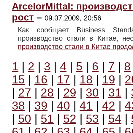
ArcelorMittal: производс
рост
–
09.07.2009, 20:56
Как сообщает Business Standa
производство стали в Китае, н
производство стали в Китае продо
1
|
2
|
3
|
4
|
5
|
6
|
7
|
8
15
|
16
|
17
|
18
|
19
|
2
|
27
|
28
|
29
|
30
|
31
|
38
|
39
|
40
|
41
|
42
|
4
|
50
|
51
|
52
|
53
|
54
|
61
|
62
|
63
|
64
|
65
|
6