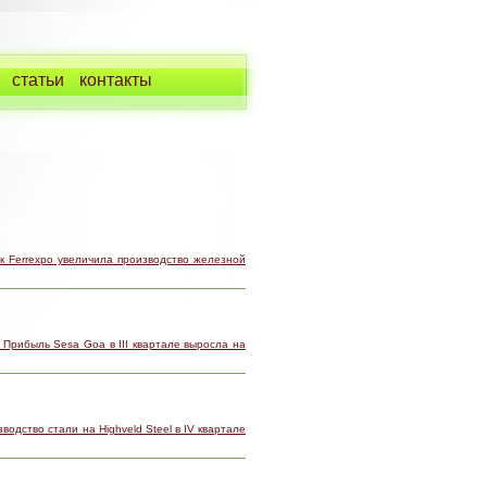
статьи
контакты
к Ferrexpo увеличила производство железной
 Прибыль Sesa Goa в III квартале выросла на
водство стали на Highveld Steel в IV квартале