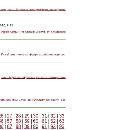
 том, как На рынке концентрата вольфрама
010, 8:22
 ArcelorMittal и профсоюзы ждут от алжирских
ак Китайские цены на ферромолибден выросли
, как Падение индекса цен металлоторговли
ом, как НАЗ-СУАЛ за неуплату оставили без
26
|
27
|
28
|
29
|
30
|
31
|
32
|
33
56
|
57
|
58
|
59
|
60
|
61
|
62
|
63
86
|
87
|
88
|
89
|
90
|
91
|
92
|
93