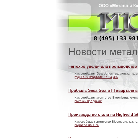
Новости метал
Ferrexpo увеличила производство 
Как сообщает Dow Jones, украинская ко
руды в IV квартале на 24,3%
Прибыль Sesa Goa в III квартале
Как сообщает агентство Bloomberg, комп
высоких продажах
Производство стали на Highveld S
Как сообщает агентство Bloomberg, южн
выросло на 12%