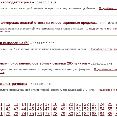
 наблюдается рост
–
15.01.2010, 8:23
ама возросли на второй неделе января, поскольку компании, добываю…
Подробнее о
от алжирских властей ответа на инвестиционные предложения
–
15.01.2
оюза рабочих сталелитейного комплекса ArcelorMittal в Аннабе н…
Подробнее о том, как
ложения
н выросли на 6%
–
15.01.2010, 8:15
ились на 6% за вторую неделю января, поскольку поставки на внут…
Подробнее о том, к
овли приостановилось вблизи отметки 285 пунктов
–
15.01.2010, 7:43
 индекс цен металлоторговли по черному металлопрокату в Централь…
Подробнее о том
ктов
з электричества
–
15.01.2010, 6:36
 оплате использованной электрической энергии, превышающей 277 млн…
Подробнее о т
11
|
12
|
13
|
14
|
15
|
16
|
17
|
18
|
19
|
20
|
21
|
22
|
23
|
24
|
25
|
41
|
42
|
43
|
44
|
45
|
46
|
47
|
48
|
49
|
50
|
51
|
52
|
53
|
54
|
55
|
71
|
72
|
73
|
74
|
75
|
76
|
77
|
78
|
79
|
80
|
81
|
82
|
83
|
84
|
85
|