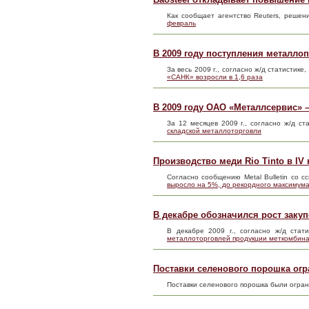
Как сообщает агентство Reuters, решен
февраль
В 2009 году поступления металло
За весь 2009 г., согласно ж/д статистик
«САНК» возросли в 1,6 раза
В 2009 году ОАО «Металлсервис» 
За 12 месяцев 2009 г., согласно ж/д ст
складской металлоторговли
Производство меди Rio Tinto в IV
Согласно сообщению Metal Bulletin со 
выросло на 5%, до рекордного максимум
В декабре обозначился рост заку
В декабре 2009 г., согласно ж/д стат
металлоторговлей продукции меткомбин
Поставки селенового порошка ог
Поставки селенового порошка были огра