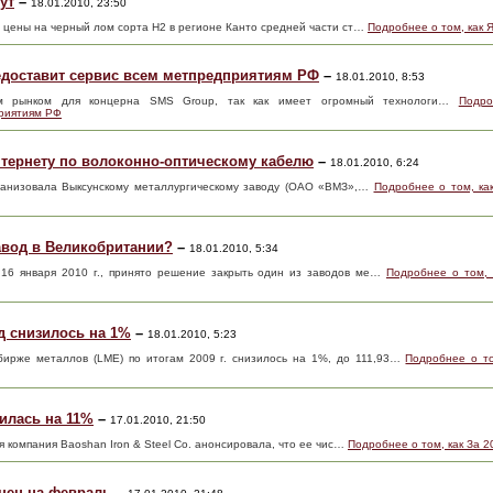
ут
–
18.01.2010, 23:50
е цены на черный лом сорта H2 в регионе Канто средней части ст…
Подробнее о том, как 
доставит сервис всем метпредприятиям РФ
–
18.01.2010, 8:53
ным рынком для концерна SMS Group, так как имеет огромный технологи…
Подр
приятиям РФ
тернету по волоконно-оптическому кабелю
–
18.01.2010, 6:24
ганизовала Выксунскому металлургическому заводу (ОАО «ВМЗ»,…
Подробнее о том, ка
авод в Великобритании?
–
18.01.2010, 5:34
т 16 января 2010 г., принято решение закрыть один из заводов ме…
Подробнее о том, 
д снизилось на 1%
–
18.01.2010, 5:23
ирже металлов (LME) по итогам 2009 г. снизилось на 1%, до 111,93…
Подробнее о то
зилась на 11%
–
17.01.2010, 21:50
ая компания Baoshan Iron & Steel Co. анонсировала, что ее чис…
Подробнее о том, как За 2
цен на февраль
–