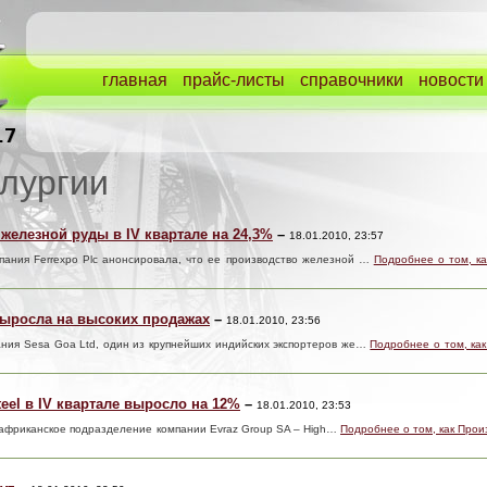
главная
прайс-листы
справочники
новости
лургии
железной руды в IV квартале на 24,3%
–
18.01.2010, 23:57
мпания Ferrexpo Plc анонсировала, что ее производство железной …
Подробнее о том, ка
 выросла на высоких продажах
–
18.01.2010, 23:56
ания Sesa Goa Ltd, один из крупнейших индийских экспортеров же…
Подробнее о том, как
teel в IV квартале выросло на 12%
–
18.01.2010, 23:53
оафриканское подразделение компании Evraz Group SA – High…
Подробнее о том, как Произ