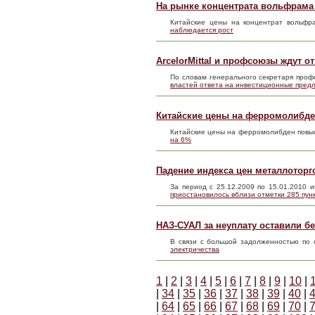
На рынке концентрата вольфрама
Китайские цены на концентрат вольфр
наблюдается рост
ArcelorMittal и профсоюзы ждут 
По словам генерального секретаря профс
властей ответа на инвестиционные пред
Китайские цены на ферромолибде
Китайские цены на ферромолибден повыс
на 6%
Падение индекса цен металлоторг
За период с 25.12.2009 по 15.01.2010
приостановилось вблизи отметки 285 пун
НАЗ-СУАЛ за неуплату оставили бе
В связи с большой задолженностью по
электричества
1
|
2
|
3
|
4
|
5
|
6
|
7
|
8
|
9
|
10
|
|
34
|
35
|
36
|
37
|
38
|
39
|
40
|
|
64
|
65
|
66
|
67
|
68
|
69
|
70
|