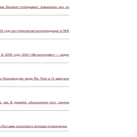
как Baosteel откладывает повышение цен на
009 году поступления металлопродукции в ПКФ
к В 2009 году ОАО «Металлсервис» – лидер
к Производство меди Rio Tinto в IV квартале
, как В декабре обозначился рост закупок
к Поставки селенового порошка ограниченны