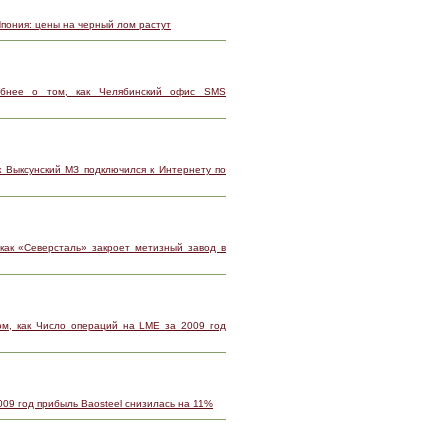
Япония: цены на черный лом растут
обнее о том, как Челябинский офис SMS
к Выксунский МЗ подключился к Интернету по
как «Северсталь» закроет метизный завод в
м, как Число операций на LME за 2009 год
009 год прибыль Baosteel снизилась на 11%