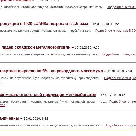
17.01.2010, 21:48
ие китайского стального лидера компании Baosteel отсрочить повы…
Подробнее о том, 
продукции в ПКФ «САНК» возросли в 1,6 раза
–
15.01.2010, 10:52
е, поставки металлопродукции (стальной прокат, трубы) на скла…
Подробнее о том, как В 2
– лидер складской металлоторговли
–
15.01.2010, 9:36
атистике, поступления черных металлов (чугун, стальной прокат,…
Подробнее о том, ка
 квартале выросло на 5%, до рекордного максимума
–
15.01.2010, 9:20
ссылкой на опубликованную квартальную статистику, производство …
Подробнее о том, ка
а
пок металлоторговлей продукции меткомбинатов
–
15.01.2010, 8:47
истике, поступления черных металлов (чугун, стальной прокат, тру…
Подробнее о том
атов
раниченны
–
15.01.2010, 8:32
ниченными на протяжении второй недели января, и многие участник…
Подробнее о том, ка