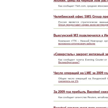
Япония: цены на черный лом раст
Как сообщает Yieh.com, средние японски
Челябинский офис SMS Group пре
Россия является стратегически важ
Group предоставит сервис всем метпред
Выксунский МЗ подключился к Ин
Компания «ТТК – Нижний Новгород» ор
волоконно-оптическому кабелю
«Северсталь» закроет метизный з
Как сообщает газета Evening Courier о
Великобритании?
Число операций на LME за 2009 го
Общее число операций на Лондонской б
снизилось на 1%
За 2009 год прибыль Baosteel сни
Как сообщает агентство Reuters, китайск
Baosteel откладывает повышение 