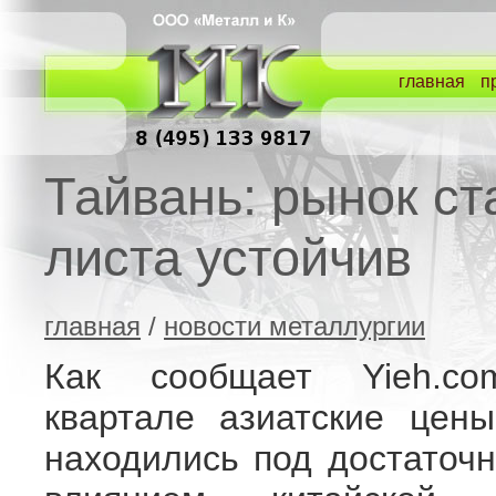
главная
п
Тайвань: рынок ст
листа устойчив
главная
/
новости металлургии
Как сообщает Yieh.c
квартале азиатские цен
находились под достаточ