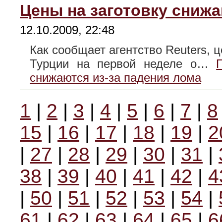
Цены на заготовку снижа
12.10.2009, 22:48
Как сообщает агентство Reuters, 
Турции на первой неделе о…
снижаются из-за падения лома
1
|
2
|
3
|
4
|
5
|
6
|
7
|
8
15
|
16
|
17
|
18
|
19
|
2
|
27
|
28
|
29
|
30
|
31
|
38
|
39
|
40
|
41
|
42
|
4
|
50
|
51
|
52
|
53
|
54
|
61
|
62
|
63
|
64
|
65
|
6