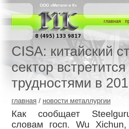
главная
п
CISA: китайский с
сектор встретится
трудностями в 2010
главная
/
новости металлургии
Как сообщает Steelgur
словам госп. Wu Xichun,