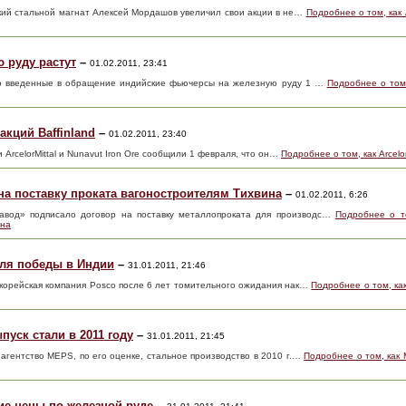
ский стальной магнат Алексей Мордашов увеличил свои акции в не…
Подробнее о том, как
 руду растут
–
01.02.2011, 23:41
вно введенные в обращение индийские фьючерсы на железную руду 1 …
Подробнее о том
акций Baffinland
–
01.02.2011, 23:40
 ArcelorMittal и Nunavut Iron Ore сообщили 1 февраля, что он…
Подробнее о том, как Arcelo
на поставку проката вагоностроителям Тихвина
–
01.02.2011, 6:26
авод» подписало договор на поставку металлопроката для производс…
Подробнее о т
ина
для победы в Индии
–
31.01.2011, 21:46
окорейская компания Posco после 6 лет томительного ожидания нак…
Подробнее о том, ка
уск стали в 2011 году
–
31.01.2011, 21:45
агентство MEPS, по его оценке, стальное производство в 2010 г.…
Подробнее о том, как
ие цены по железной руде
–