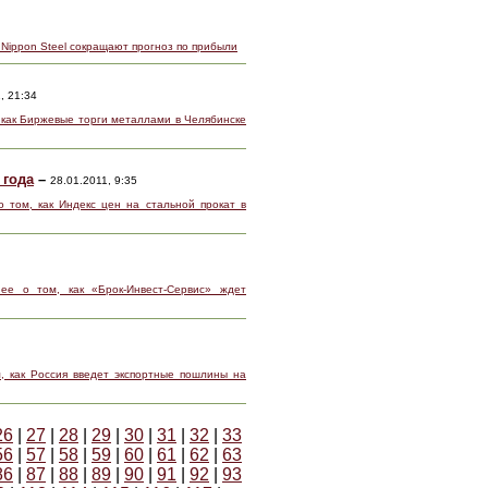
 Nippon Steel сокращают прогноз по прибыли
, 21:34
 как Биржевые торги металлами в Челябинске
 года
–
28.01.2011, 9:35
 том, как Индекс цен на стальной прокат в
ее о том, как «Брок-Инвест-Сервис» ждет
, как Россия введет экспортные пошлины на
26
|
27
|
28
|
29
|
30
|
31
|
32
|
33
56
|
57
|
58
|
59
|
60
|
61
|
62
|
63
86
|
87
|
88
|
89
|
90
|
91
|
92
|
93