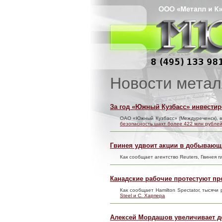
Новости метал
За год «Южный Кузбасс» инвестир
ОАО «Южный Кузбасс» (Междуреченск), 
безопасность шахт более 422 млн рубле
Гвинея удвоит акции в добывающ
Как сообщает агентство Reuters, Гвинея
Канадские рабочие протестуют про
Как сообщает Hamilton Spectator, тыся
Steel и С. Харпера
Алексей Мордашов увеличивает д