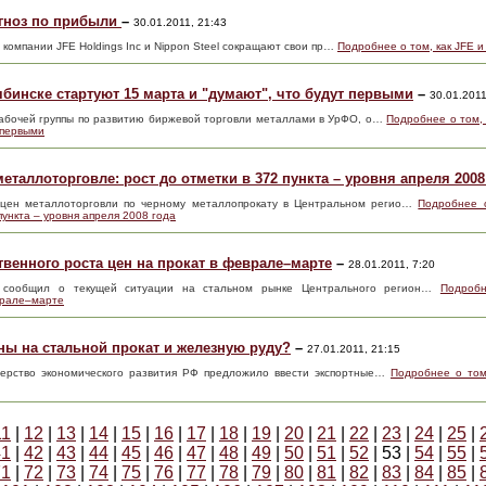
огноз по прибыли
–
30.01.2011, 21:43
е компании JFE Holdings Inc и Nippon Steel сокращают свои пр…
Подробнее о том, как JFE и
бинске стартуют 15 марта и "думают", что будут первыми
–
30.01.2011
рабочей группы по развитию биржевой торговли металлами в УрФО, о…
Подробнее о том,
 первыми
еталлоторговле: рост до отметки в 372 пункта – уровня апреля 2008
цен металлоторговли по черному металлопрокату в Центральном регио…
Подробнее о
пункта – уровня апреля 2008 года
твенного роста цен на прокат в феврале–марте
–
28.01.2011, 7:20
» сообщил о текущей ситуации на стальном рынке Центрального регион…
Подробн
врале–марте
ы на стальной прокат и железную руду?
–
27.01.2011, 21:15
стерство экономического развития РФ предложило ввести экспортные…
Подробнее о том
11
|
12
|
13
|
14
|
15
|
16
|
17
|
18
|
19
|
20
|
21
|
22
|
23
|
24
|
25
|
41
|
42
|
43
|
44
|
45
|
46
|
47
|
48
|
49
|
50
|
51
|
52
| 53 |
54
|
55
|
71
|
72
|
73
|
74
|
75
|
76
|
77
|
78
|
79
|
80
|
81
|
82
|
83
|
84
|
85
|