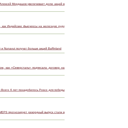
 Алексей Мордашов увеличивает долю акций в
, как Индийские фьючерсы на железную руду
r и Nunavut получат больше акций Baffinland
ом, как «Северсталь» подписала договор на
к Всего 6 лет понадобилось Posco для победы
 MEPS прогнозирует рекордный выпуск стали в