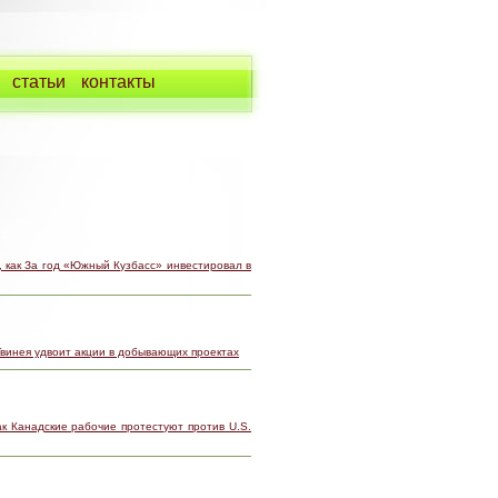
статьи
контакты
 как За год «Южный Кузбасс» инвестировал в
Гвинея удвоит акции в добывающих проектах
ак Канадские рабочие протестуют против U.S.