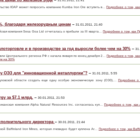
31.01.2011, 21:41
ельство ЮАР может попросить компанию Kumba Iron Ore вступить в…
Подробнее о том, ка
%, благодаря железорудным ценам
–
31.01.2011, 21:40
йская компания Sesa Goa Ltd отчиталась о прибыли за III кварта…
Подробнее о том, как 
лоторговле и в производстве за год выросли более чем на 30%
–
31.
вли Центрального региона РФ с начала января по конец декабря 2…
Подробнее о том, ка
ем на 30%
у ОЭЗ для "инновационной металлургии"?
–
31.01.2011, 5:55
ловской области создать еще одну особую экономическую зону (ОЭЗ),…
Подробнее о 
gy за $7.1 млрд.
–
30.01.2011, 21:53
иканская компания Alpha Natural Resources Inc. согласилась куп…
Подробнее о том, как 
 исполнительного директора
–
30.01.2011, 21:44
ской Baffinland Iron Mines, которая лчевидно будет куплена Ar…
Подробнее о том, как Baff