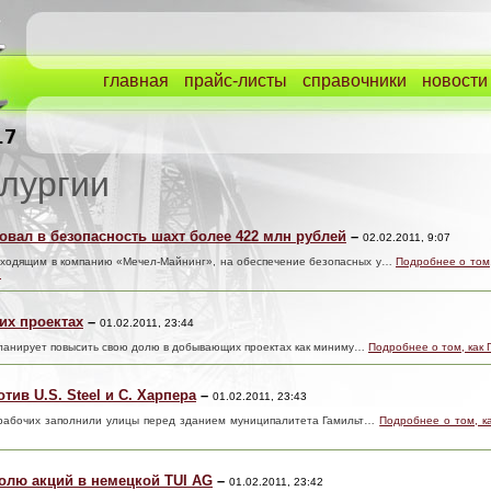
главная
прайс-листы
справочники
новости
лургии
овал в безопасность шахт более 422 млн рублей
–
02.02.2011, 9:07
входящим в компанию «Мечел-Майнинг», на обеспечение безопасных у…
Подробнее о том,
й
их проектах
–
01.02.2011, 23:44
 планирует повысить свою долю в добывающих проектах как миниму…
Подробнее о том, как 
тив U.S. Steel и С. Харпера
–
01.02.2011, 23:43
чи рабочих заполнили улицы перед зданием муниципалитета Гамильт…
Подробнее о том, к
олю акций в немецкой TUI AG
–
01.02.2011, 23:42