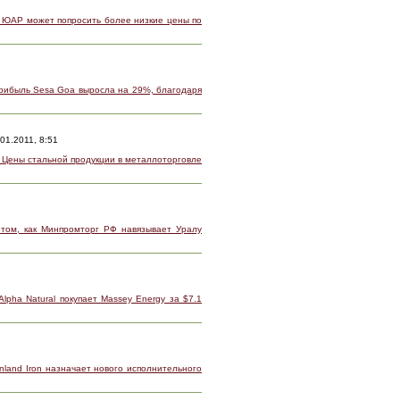
к ЮАР может попросить более низкие цены по
Прибыль Sesa Goa выросла на 29%, благодаря
01.2011, 8:51
к Цены стальной продукции в металлоторговле
том, как Минпромторг РФ навязывает Уралу
Alpha Natural покупает Massey Energy за $7.1
inland Iron назначает нового исполнительного