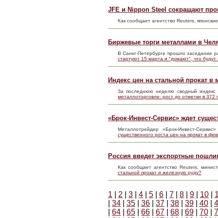
JFE и Nippon Steel сокращают пр
Как сообщает агентство Reuters, японски
Биржевые торги металлами в Челя
В Санкт-Петербурге прошло заседание 
стартуют 15 марта и "думают", что будут
Индекс цен на стальной прокат в м
За последнюю неделю сводный индекс 
металлоторговле: рост до отметки в 372 
«Брок-Инвест-Сервис» ждет сущес
Металлотрейдер «Брок-Инвест-Сервис
существенного роста цен на прокат в фе
Россия введет экспортные пошлин
Как сообщает агентство Reuters, мини
стальной прокат и железную руду?
1
|
2
|
3
|
4
|
5
|
6
|
7
|
8
|
9
|
10
|
|
34
|
35
|
36
|
37
|
38
|
39
|
40
|
|
64
|
65
|
66
|
67
|
68
|
69
|
70
|