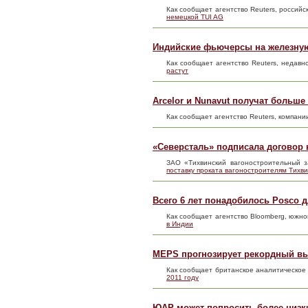
Как сообщает агентство Reuters, россий
немецкой TUI AG
Индийские фьючерсы на железную
Как сообщает агентство Reuters, неда
растут
Arcelor и Nunavut получат больше 
Как сообщает агентство Reuters, компании
«Северсталь» подписала договор 
ЗАО «Тихвинский вагоностроительный з
поставку проката вагоностроителям Тихв
Всего 6 лет понадобилось Posco 
Как сообщает агентство Bloomberg, южн
в Индии
MEPS прогнозирует рекордный вып
Как сообщает британское аналитическое 
2011 году
ЮАР может попросить более низк