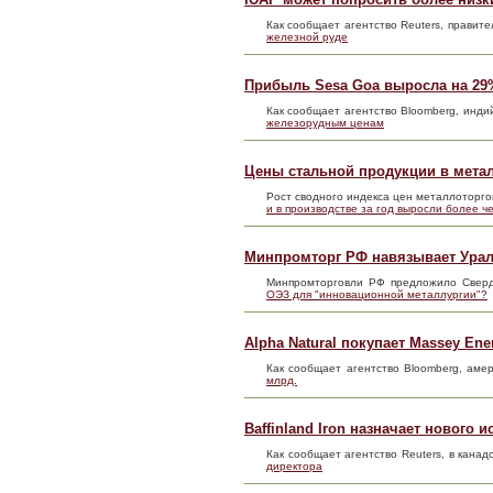
Как сообщает агентство Reuters, правит
железной руде
Прибыль Sesa Goa выросла на 29
Как сообщает агентство Bloomberg, инди
железорудным ценам
Цены стальной продукции в метал
Рост сводного индекса цен металлоторго
и в производстве за год выросли более ч
Минпромторг РФ навязывает Урал
Минпромторговли РФ предложило Сверд
ОЭЗ для "инновационной металлургии"?
Alpha Natural покупает Massey Ener
Как сообщает агентство Bloomberg, амер
млрд.
Baffinland Iron назначает нового
Как сообщает агентство Reuters, в канад
директора