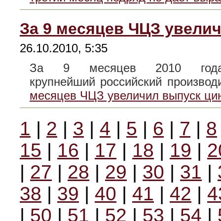
За 9 месяцев ЧЦЗ увелич
26.10.2010, 5:35
За 9 месяцев 2010 года
крупнейший российский произво
месяцев ЧЦЗ увеличил выпуск ци
1
|
2
|
3
|
4
|
5
|
6
|
7
|
8
15
|
16
|
17
|
18
|
19
|
2
|
27
|
28
|
29
|
30
|
31
|
38
|
39
|
40
|
41
|
42
|
4
|
50
|
51
|
52
|
53
|
54
|