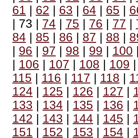
61
|
62
|
63
|
64
|
65
|
6
| 73 |
74
|
75
|
76
|
77
|
84
|
85
|
86
|
87
|
88
|
8
|
96
|
97
|
98
|
99
|
100
|
106
|
107
|
108
|
109
115
|
116
|
117
|
118
|
1
124
|
125
|
126
|
127
|
133
|
134
|
135
|
136
|
142
|
143
|
144
|
145
|
151
|
152
|
153
|
154
|