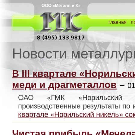
главная
п
Новости металлур
В III квартале «Норильс
меди и драгметаллов
–
01
ОАО «ГМК «Норильский ни
производственные результаты по
квартале «Норильский никель» со
Чистая прибыль «Мечела» 