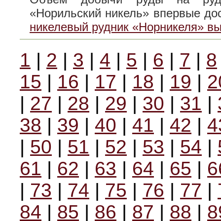
«Норильский никель» впервые до
никелевый рудник «Норникеля» в
1
|
2
|
3
|
4
|
5
|
6
|
7
|
8
15
|
16
|
17
|
18
|
19
|
2
|
27
|
28
|
29
|
30
|
31
|
38
|
39
|
40
|
41
|
42
|
4
|
50
|
51
|
52
|
53
|
54
|
61
|
62
|
63
|
64
|
65
|
6
|
73
|
74
|
75
|
76
|
77
|
84
|
85
|
86
|
87
|
88
|
8