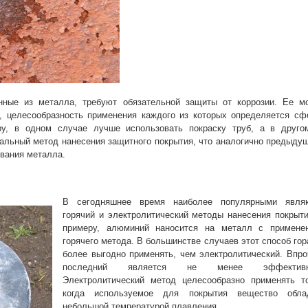
енные из металла, требуют обязательной защиты от коррозии. Ее м
, целесообразность применения каждого из которых определяется сф
еру, в одном случае лучше использовать покраску труб, а в друг
мальный метод нанесения защитного покрытия, что аналогично предыду
ования металла.
В сегодняшнее время наиболее популярными явля
горячий и электролитический методы нанесения покрыти
примеру, алюминий наносится на металл с примене
горячего метода. В большинстве случаев этот способ гор
более выгодно применять, чем электролитический. Впро
последний является не менее эффективн
Электролитический метод целесообразно применять то
когда используемое для покрытия вещество обла
небольшой температурой плавления.