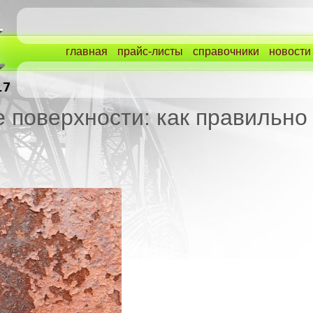
главная
прайс-листы
справочники
новости
 поверхности: как правильно