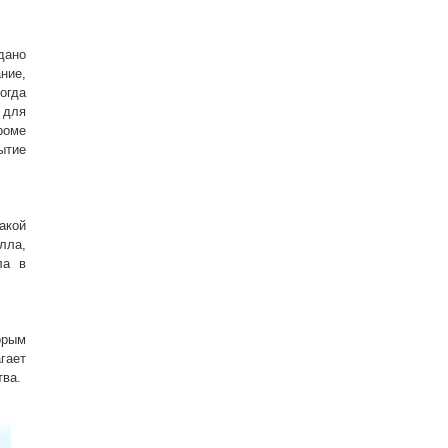
дано
ние,
огда
 для
роме
ытие
акой
лла,
ла в
орым
гает
тва.