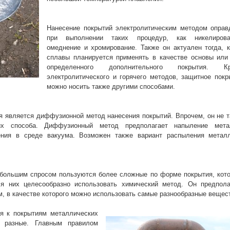
Нанесение покрытий электролитическим методом оправ
при выполнении таких процедур, как никелирова
омеднение и хромирование. Также он актуален тогда, к
сплавы планируется применять в качестве основы или
определенного дополнительного покрытия. К
электролитического и горячего методов, защитное покр
можно носить также другими способами.
я является диффузионной метод нанесения покрытий. Впрочем, он не т
х способа. Диффузионный метод предполагает напыление мета
ения в среде вакуума. Возможен также вариант распыления метал
 большим спросом пользуются более сложные по форме покрытия, кот
я них целесообразно использовать химический метод. Он предпола
м, в качестве которого можно использовать самые разнообразные вещес
ся к покрытиям металлических
е разные. Главным правилом