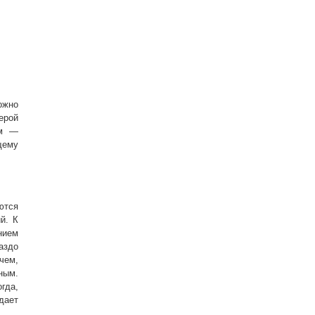
ожно
ерой
ом —
щему
ются
й. К
нием
аздо
чем,
ым.
гда,
дает