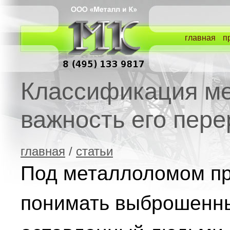
главная
п
Классификация м
важность его пере
главная
/
статьи
Под металлоломом п
понимать выброшенн