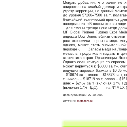
Morgan, добавляя, что ралли не 
опирается на слабый доллар и стра
угрозу коррекции, на данный момен
до уровня $7200–7500 за т, полаг
ближайший технический прогноз для
понедельник: «В целом это выгляди
– для смены тренда цена меди долж
MF Global Pioneer Futures Скот Ме
индекса Dow Jones вблизи отметки 
рост экономики – цены на медь мог
однако, может стать значительной:
периоде». Запасы меди на Лондонс
металлы продолжали падать в цен
статистика стран Организации Эко
Однако если «ситуация со спросом 
может вернуться к $5000 за т», с
ведущих мировых биржах в 10:35 мос
– $18674 за т, олово – $15373 за т,
т, никель – $18719 за т, олово – $1
цинк – $2457 за т (включая 17% НД
(включая 17% НДС); на NYMEX (пост
Дата публикации: 27.10.2009
Источник:
metaltorg.ru