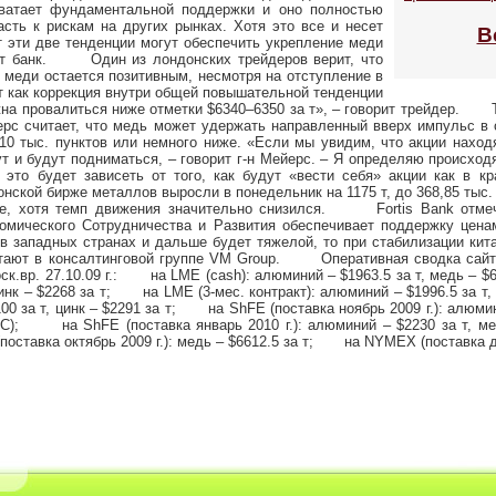
хватает фундаментальной поддержки и оно полностью
сть к рискам на других рынках. Хотя это все и несет
В
т эти две тенденции могут обеспечить укрепление меди
ает банк. Один из лондонских трейдеров верит, что
 меди остается позитивным, несмотря на отступление в
т как коррекция внутри общей повышательной тенденции
на провалиться ниже отметки $6340–6350 за т», – говорит трейдер. 
йерс считает, что медь может удержать направленный вверх импульс 
10 тыс. пунктов или немного ниже. «Если мы увидим, что акции находя
ут и будут подниматься, – говорит г-н Мейерс. – Я определяю происход
 это будет зависеть от того, как будут «вести себя» акции как в к
кой бирже металлов выросли в понедельник на 1175 т, до 368,85 тыс.
е, хотя темп движения значительно снизился. Fortis Bank отмеч
номического Сотрудничества и Развития обеспечивает поддержку цена
в западных странах и дальше будет тяжелой, то при стабилизации кит
читают в консалтинговой группе VM Group. Оперативная сводка сайта 
к.вр. 27.10.09 г.: на LME (cash): алюминий – $1963.5 за т, медь – $656
 цинк – $2268 за т; на LME (3-мес. контракт): алюминий – $1996.5 за т, 
5100 за т, цинк – $2291 за т; на ShFE (поставка ноябрь 2009 г.): алюмини
С); на ShFE (поставка январь 2010 г.): алюминий – $2230 за т, медь
авка октябрь 2009 г.): медь – $6612.5 за т; на NYMEX (поставка дека