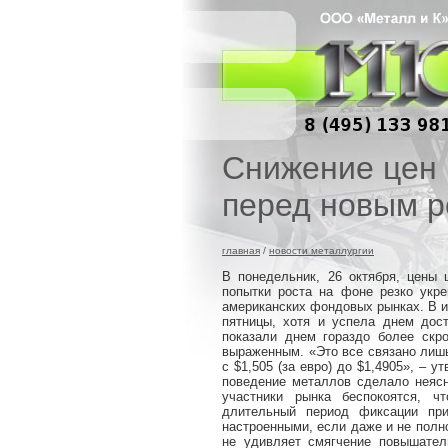
Снижение цен 
перед новым р
главная
/
новости металлургии
В понедельник, 26 октября, цены
попытки роста на фоне резко укр
американских фондовых рынках. В и
пятницы, хотя и успела днем дос
показали днем гораздо более скр
выраженным. «Это все связано лиш
с $1,505 (за евро) до $1,4905», 
поведение металлов сделало неясн
участники рынка беспокоятся, 
длительный период фиксации при
настроенными, если даже и не полн
не удивляет смягчение повышател