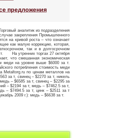
се предложения
Торговый аналитик из подразделения
в случае закрепления Промышленного
тся на кривой роста – что означает
ящее как малую коррекцию, которая,
раткосрочном, так и в долгосрочном
 т. На утренних торгах 27 октября
ает, что смешанная экономическая
м меди на уровне выше $6000 за т.
айского потребления стоимость меди
Metaltorg.ru по ценам металлов на
3 за т, свинец – $2270 за т, никель
медь – $6585 за т, свинец – $2295 за
й – $2194 за т, медь – $7462.5 за т,
 – $7494.5 за т, цинк – $2511 за т
брь 2009 г.): медь – $6638 за т.