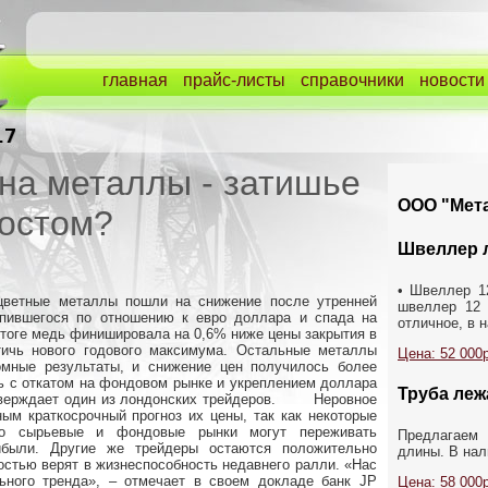
главная
прайс-листы
справочники
новости
на металлы - затишье
ООО "Мета
остом?
Швеллер 
• Швеллер 12
 цветные металлы пошли на снижение после утренней
швеллер 12 
епившегося по отношению к евро доллара и спада на
отличное, в н
тоге медь финишировала на 0,6% ниже цены закрытия в
тичь нового годового максимума. Остальные металлы
Цена: 52 000р
омные результаты, и снижение цен получилось более
ь с откатом на фондовом рынке и укреплением доллара
Труба лежа
– утверждает один из лондонских трейдеров. Неровное
ым краткосрочный прогноз их цены, так как некоторые
что сырьевые и фондовые рынки могут переживать
Предлагаем
были. Другие же трейдеры остаются положительно
длины. В нали
остью верят в жизнеспособность недавнего ралли. «Нас
ьного тренда», – отмечает в своем докладе банк JP
Цена: 58 000р