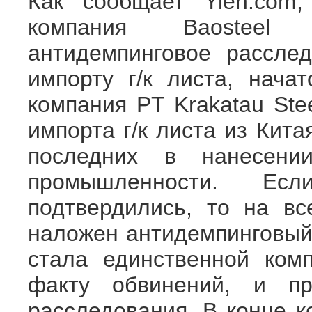
Как сообщает Yieh.com,
компания Baosteel 
антидемпинговое рассле
импорту г/к листа, нача
компания PT Krakatau Ste
импорта г/к листа из Кит
последних в нанесени
промышленности. Е
подтвердились, то на в
наложен антидемпинговы
стала единственной ком
факту обвинений, и п
расследования. В конце к