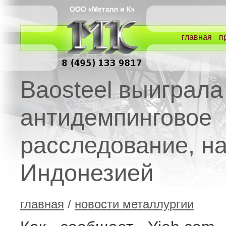
главная
п
Baosteel выиграла
антидемпинговое
расследование, н
Индонезией
главная
/
новости металлургии