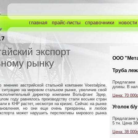
главная
прайс-листы
справочники
новости
итайский экспорт
ООО "Мета
ьному рынку
Труба лежа
Предлагаем 
о мнению австрийской стальной компании Voestalpine,
длины. В нали
 ситуацию на мировом стальном рынке, увеличив свой
исполнительный директор компании Вольфганг Эдер,
Цена: 70 000р
шлом году равнялось производству стали восьми стран
тали в КНР растет, несмотря на кризис. Сейчас на рынке
Уголок б/у 
ановления, но они еще очень призрачны, и любое
экспорта может нарушить перспективы мирового рынка
Предлагаем уг
5 тн. Цена 38
Цена: 38 000р