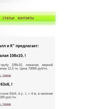
статьи
контакты
лл и К" предлагает:
лая 108х10, !
трубу 108х10, лежалая, мерной
чии 12,5 тн. Цена 70000 руб/тн.
. тонна
63х6, !
олок 63х6, б.у., L = 4 м, в наличии
000 руб./тн.
. тонна