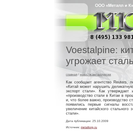
Voestalpine: к
угрожает стал
главная
/
новости металлургии
Как сообщает агентство Reuters, п
«Китай может нарушить деликатную
экспорт стали». Как утверждает 
«производство стали в Китае в про
и, что более важно, производство с
появились первые сигналы восст
увеличение китайского стального 
стали».
Дата публикации: 25.10.2009
Источник:
metaltorg.ru