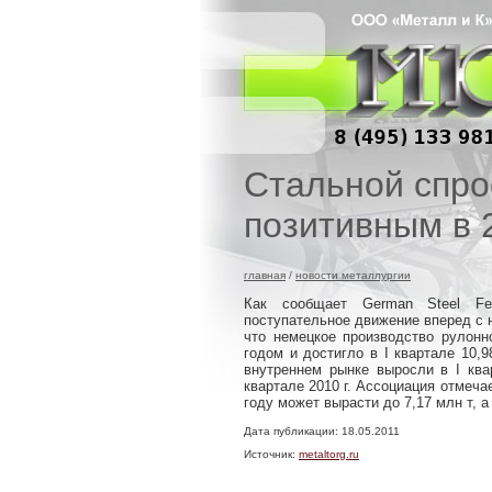
Стальной спро
позитивным в 
главная
/
новости металлургии
Как сообщает German Steel Fed
поступательное движение вперед с на
что немецкое производство рулон
годом и достигло в I квартале 10,
внутреннем рынке выросли в I ква
квартале 2010 г. Ассоциация отмеча
году может вырасти до 7,17 млн т, 
Дата публикации: 18.05.2011
Источник:
metaltorg.ru