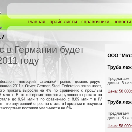
главная
прайс-листы
справочники
новости
с в Германии будет
ООО "Мета
2011 году
Труба лежа
Предлагаем
eration, немецкий стальной рынок демонстрирует
длины. В нал
чала 2011 г. Отчет German Steel Federation показывает,
ного проката выросло на 4% по сравнению с прошлым
Цена: 58 000р
98 млн т. В то же время поставки рулонного проката на
ртале до 9,94 млн т по сравнению с 8,89 млн т в IV
Труба лежа
ет, что внутренний спрос на сталь в Германии в текущем
а экспортные поставки увеличатся на 6%.
Предлагаем
длины. В нали
Цена: 58 000р