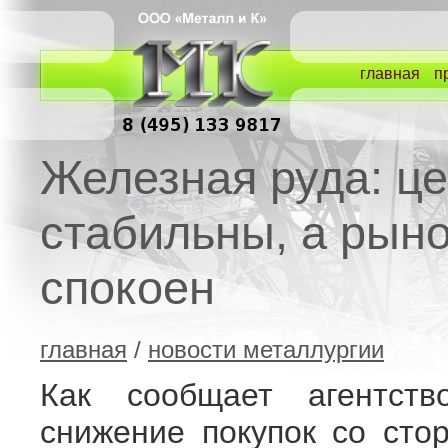
главная
п
Железная руда: ц
стабильны, а рын
спокоен
главная
/
новости металлургии
Как сообщает агентство
снижение покупок со сто