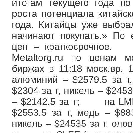
итогам текущего года п
роста потенциала китайск
года. Китайцы уже выбра
начинают покупать.» По 
цен – краткосрочное.
Metaltorg.ru по ценам 
биржах в 11:18 моск.вр.
алюминий – $2579.5 за т,
$2304 за т, никель – $2453
– $2142.5 за т; на LME 
$2553.5 за т, медь – $88
никель – $24535 за т, олов