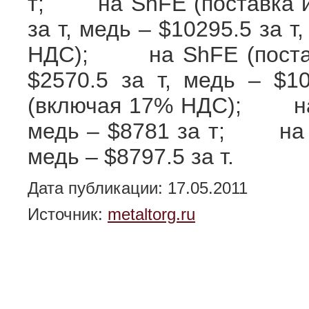
т; на ShFE (поставка ию
за т, медь – $10295.5 за т
НДС); на ShFE (поставка
$2570.5 за т, медь – $10
(включая 17% НДС); на N
медь – $8781 за т; на N
медь – $8797.5 за т.
Дата публикации: 17.05.2011
Источник:
metaltorg.ru