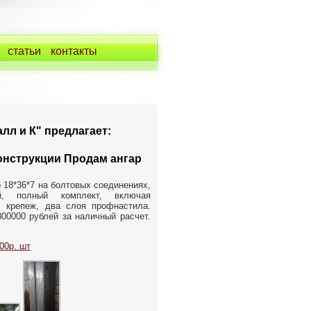
статьи
контакты
лл и К" предлагает:
онструкции Продам ангар
 18*36*7 на болтовых соединениях,
ый, полный комплект, включая
а, крепеж, два слоя профнастила.
00000 рублей за наличный расчет.
00р. шт