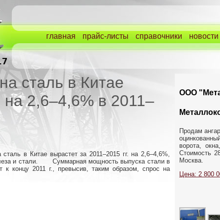
главная
прайс-листы
справочники
новости
на сталь в Китае
ООО "Мета
 на 2,6–4,6% в 2011–
Металлок
Продам ангар
оцинкованн
ворота, окн
Стоимость 28
 сталь в Китае вырастет за 2011–2015 гг. на 2,6–4,6%,
Москва.
елеза и стали. Суммарная мощность выпуска стали в
 к концу 2011 г., превысив, таким образом, спрос на
Цена: 2 800 0