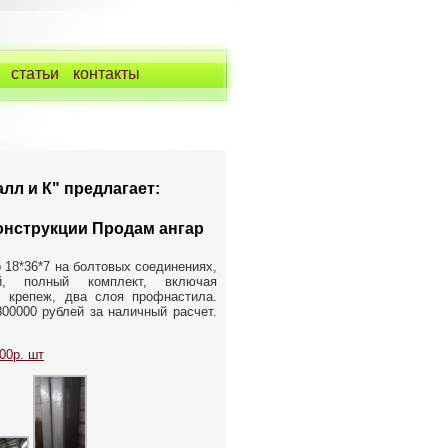
статьи
контакты
лл и К" предлагает:
онструкции Продам ангар
 18*36*7 на болтовых соединениях,
ый, полный комплект, включая
а, крепеж, два слоя профнастила.
00000 рублей за наличный расчет.
00р. шт