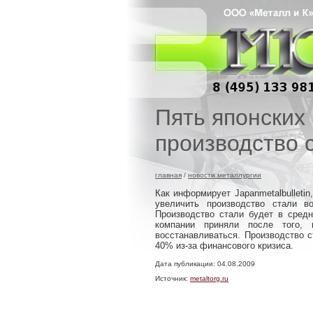
Пять японских
производство с
главная
/
новости металлургии
Как информирует Japanmetalbulleti
увеличить производство стали во
Производство стали будет в средн
компании приняли после того,
восстанавливаться. Производство с
40% из-за финансового кризиса.
Дата публикации: 04.08.2009
Источник:
metaltorg.ru