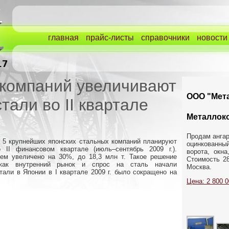
главная
прайс-листы
справочники
новости
 компаний увеличивают
ООО "Мета
тали во II квартале
Металлок
Продам ангар
n, 5 крупнейших японских стальных компаний планируют
оцинкованн
 II финансовом квартале (июль–сентябрь 2009 г.).
ворота, окн
ем увеличено на 30%, до 18,3 млн т. Такое решение
Стоимость 28
 как внутренний рынок и спрос на сталь начали
Москва.
тали в Японии в I квартале 2009 г. было сокращено на
Цена: 2 800 0