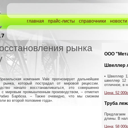
главная
прайс-листы
справочники
новости
восстановления рынка
ООО "Мета
у
Швеллер 
• Швеллер 12
бразильская компания Vale прогнозирует дальнейшее
швеллер 12 
го рынка, который пострадал от мировой рецессии.
отличное, в н
дство начало восстанавливаться, это совершенно
н с мировым промышленным производством, – отметил
Цена: 52 000р
Фабио Барбоза. – Также очевидно, что мы сможем
ли во второй половине года».
Труба лежа
Предлагаем
длины. В нал
Цена: 58 000р