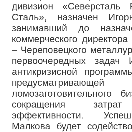
дивизион «Северсталь Р
Сталь», назначен Игор
занимавший до назнач
коммерческого директора 
– Череповецкого металл
первоочередных задач 
антикризисной программ
предусматривающ
ломозаготовительного б
сокращения зат
эффективности. Успешны
Малкова будет содейств