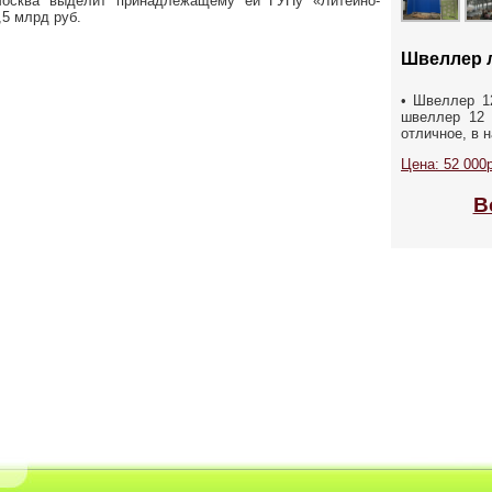
осква выделит принадлежащему ей ГУПу «Литейно-
,5 млрд руб.
Швеллер 
• Швеллер 12
швеллер 12 
отличное, в н
Цена: 52 000р
В