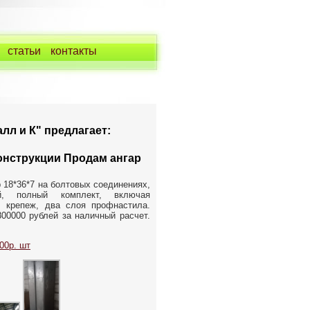
статьи
контакты
лл и К" предлагает:
онструкции Продам ангар
 18*36*7 на болтовых соединениях,
ый, полный комплект, включая
а, крепеж, два слоя профнастила.
00000 рублей за наличный расчет.
00р. шт