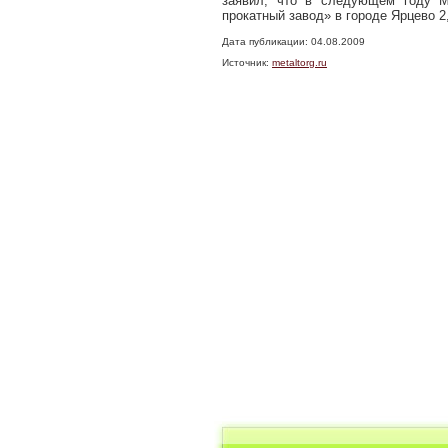
заявил, что в следующем году М
прокатный завод» в городе Ярцево 2
Дата публикации: 04.08.2009
Источник:
metaltorg.ru