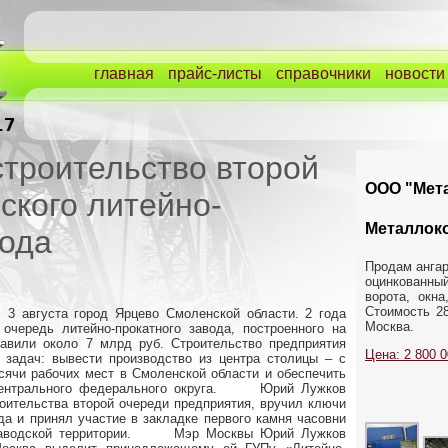
главная
прайс-листы
справочники
новости
строительство второй
ООО "Мета
ского литейно-
Металлок
вода
Продам ангар
оцинкованн
ворота, окн
Стоимость 28
3 августа город Ярцево Смоленской области. 2 года
Москва.
чередь литейно-прокатного завода, построенного на
авили около 7 млрд руб. Строительство предприятия
Цена: 2 800 0
 задач: вывести производство из центра столицы – с
сячи рабочих мест в Смоленской области и обеспечить
Центрального федерального округа. Юрий Лужков
оительства второй очереди предприятия, вручил ключи
да и принял участие в закладке первого камня часовни
изаводской территории. Мэр Москвы Юрий Лужков