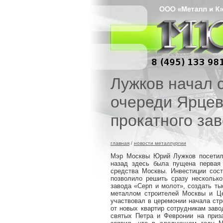
Лужков начал 
очереди Ярцев
прокатного за
главная
/
новости металлургии
Мэр Москвы Юрий Лужков посетил 
назад здесь была пущена первая о
средства Москвы. Инвестиции сост
позволило решить сразу несколько
завода «Серп и молот», создать ты
металлом строителей Москвы и 
участвовал в церемонии начала стр
от новых квартир сотрудникам заво
святых Петра и Февронии на пр