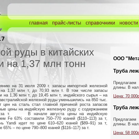
главная
прайс-листы
справочники
новости
ой руды в китайских
ООО "Мета
и на 1,37 млн тонн
Труба лежа
Предлагаем 
тоянию на 31 июля 2009 г. запасы импортной железной
длины. В нали
на 1,37 млн т, до 70,93 млн т. В том числе запасы
 на 1,36 млн т, до 19,45 млн т, индийского сырья – на
Цена: 70 000р
сы австралийской железной руды уменьшились на 850 тыс.
цен на сталь стал главной причиной роста запасов
Труба лежа
ные цены на индийскую железную руду с содержанием
02 за т. В начале августа цены на индийскую
м Fe 63% составили 750–770 юаней ($110–113) за т,
Предлагаем
ь Yandi идет по цене 610–620 юаней ($89–91) за т,
длины. В нали
 65% – по цене 790–800 юаней ($116–117) за т.
Цена: 58 000р