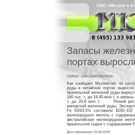
Запасы железн
портах выросл
главная
/
новости металлургии
Как сообщает Mysteel.net, по сос
руды в китайских портах выросли 
бразильской железной руды выросли
140 тыс. т, до 14,45 млн т, а запа
т, до 24,8 млн т. Резкий рост 
импортной железной руды. Экспорт
Fe 63/63,5% составили $100–1
железорудную мелочь с содержание
австралийская железорудная мелоч
бразильское сырье с содержанием Fe
Дата публикации: 03.08.2009