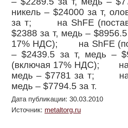
– $2289.5 за т, медь – $7
никель – $24000 за т, оло
за т; на ShFE (поставка
$2388 за т, медь – $8956.5
17% НДС); на ShFE (пост
– $2439.5 за т, медь – $
(включая 17% НДС); на N
медь – $7781 за т; на N
медь – $7794.5 за т.
Дата публикации: 30.03.2010
Источник:
metaltorg.ru