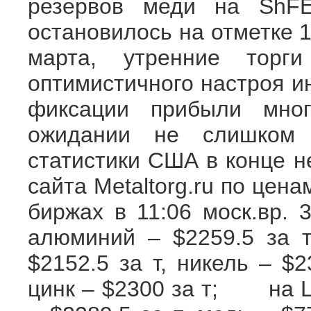
резервов меди на ShFE
остановилось на отметке 
марта, утренние торг
оптимистичного настроя и
фиксации прибыли мно
ожидании не слишком 
статистики США в конце
сайта Metaltorg.ru по це
биржах в 11:06 моск.вр.
алюминий – $2259.5 за т
$2152.5 за т, никель – $2
цинк – $2300 за т; на LM