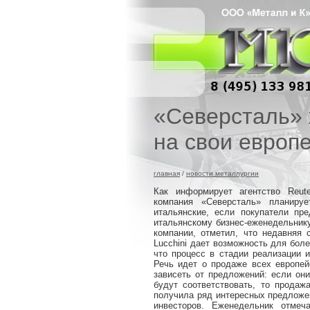
«Северсталь» 
на свои европ
главная
/
новости металлургии
Как информирует агентство Reut
компания «Северсталь» планируе
итальянские, если покупатели
итальянскому бизнес-еженедельнику 
компании, отметил, что недавняя 
Lucchini дает возможность для бо
что процесс в стадии реализации 
Речь идет о продаже всех европейс
зависеть от предложений: если он
будут соответствовать, то прод
получила ряд интересных предложе
инвесторов. Еженедельник отмеч