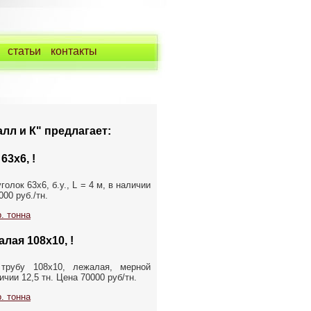
статьи
контакты
лл и К" предлагает:
63х6, !
олок 63х6, б.у., L = 4 м, в наличии
000 руб./тн.
. тонна
лая 108х10, !
трубу 108х10, лежалая, мерной
чии 12,5 тн. Цена 70000 руб/тн.
. тонна