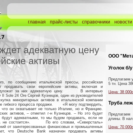
главная
прайс-листы
справочники
новости
ждет адекватную цену
ООО "Мета
ейские активы
Уголок б/у 
Предлагаем уг
ers, по сообщению итальянской прессы, российская
5 тн. Цена 38
т продавать свои европейские активы, включая и
 предложат за них адекватную цену. В интервью
Цена: 38 000р
Il Sole 24 Ore Сергей Кузнецов, один из руководителей
скупка миноритарных активов в итальянской компании
Труба лежа
лее гибкого процесса продажи. «Я могу подтвердить,
и что он охватывает не только Италию, но и Францию.
ких активов, – отметил г-н Кузнецов. – Но это будет
Предлагаем 
и будут адекватными, то мы будем продавать, если не
длины. В нали
ажа не состоится». По его словам, «Северсталь»
ний от заинтересованных финансовых и промышленных
Цена: 70 000р
ает, что Deutsche Bank назначен продавать активы