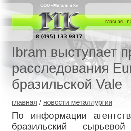
главная
п
Ibram выступает п
расследования Eur
бразильской Vale
главная
/
новости металлургии
По информации агентств
бразильский сырьевой