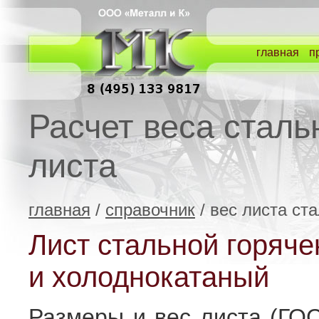
главная
п
Расчет веса сталь
листа
главная
/
справочник
/ вес листа ст
Лист стальной горяч
и холоднокатаный
Размеры и вес листа (ГО